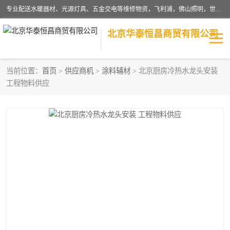
专业配送水暖器材、光源灯具、五金交电等维修物资，飞利浦，佛山照明，世达，博世，九牧，特陶等各产品涉及国内外知名品牌。公司专注与物业、学校、酒店、工厂等单位合作，提供一站式配送服务，降低客户综合成本。依托电子商务改变传统模式，以专业的团队为客户提供24H物资配送到达，货到月结、统一开票，便捷退换等服务，提高了企业的运营效率。
北京华泰恒昌商贸有限公司
当前位置：
首页
>
供应商机
>
涂料辅材
> 北京厨房冷热水龙头安装
工程物料供应
水暖阀门
电料灯饰
五金工具
涂料辅材