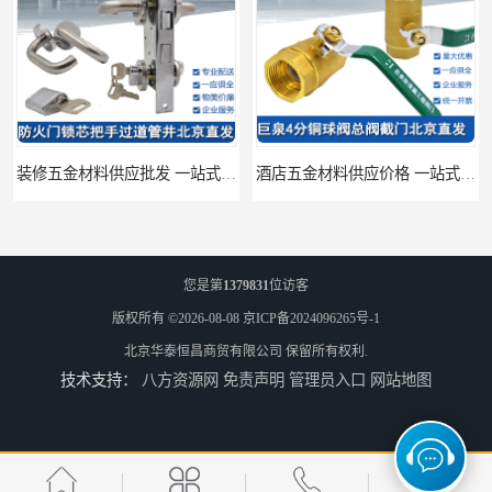
装修五金材料供应批发 一站式供应
酒店五金材料供应价格 一站式配送
您是第
1379831
位访客
版权所有 ©2026-08-08
京ICP备2024096265号-1
北京华泰恒昌商贸有限公司
保留所有权利.
技术支持：
八方资源网
免责声明
管理员入口
网站地图
建筑五金材料供应配送 一站式五金材料供应商
脸盆冷热水龙头批发商 水龙头冷热洗脸盆池 全城配送