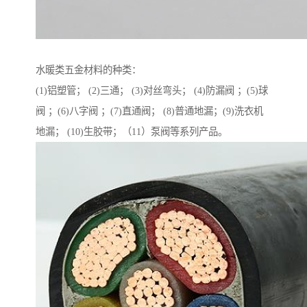
水暖类五金材料的种类：
(1)铝塑管； (2)三通； (3)对丝弯头； (4)防漏阀 ；(5)球
阀 ；(6)八字阀 ；(7)直通阀； (8)普通地漏；(9)洗衣机
地漏； (10)生胶带；（11）泵阀等系列产品。