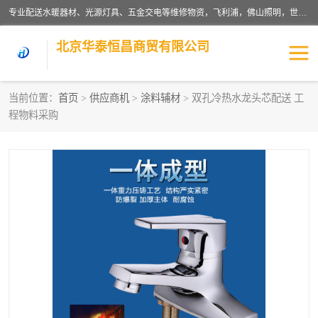
专业配送水暖器材、光源灯具、五金交电等维修物资，飞利浦，佛山照明，世达，博世，九牧，特陶等各产品涉及国内外知名品牌。公司专注与物业、学校、酒店、工厂等单位合作，提供一站式配送服务，降低客户综合成本。依托电子商务改变传统模式，以专业的团队为客户提供24H物资配送到达，货到月结、统一开票，便捷退换等服务，提高了企业的运营效率。
北京华泰恒昌商贸有限公司
当前位置：
首页
>
供应商机
>
涂料辅材
> 双孔冷热水龙头芯配送 工
程物料采购
水暖阀门
电料灯饰
五金工具
涂料辅材