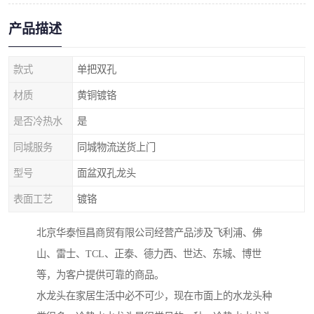
产品描述
款式
单把双孔
材质
黄铜镀铬
是否冷热水
是
同城服务
同城物流送货上门
型号
面盆双孔龙头
表面工艺
镀铬
北京华泰恒昌商贸有限公司经营产品涉及飞利浦、佛
山、雷士、TCL、正泰、德力西、世达、东城、博世
等，为客户提供可靠的商品。
水龙头在家居生活中必不可少，现在市面上的水龙头种