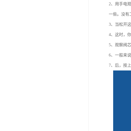
2、用手电
一些。没有
3、当松开
4、这时，
5、观察阀
6、一般来
7、后，按