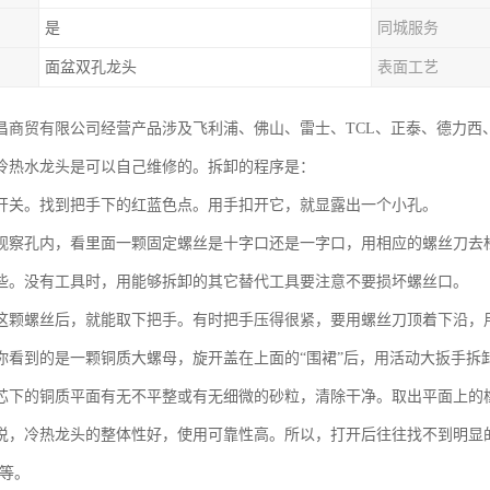
是
同城服务
面盆双孔龙头
表面工艺
昌商贸有限公司经营产品涉及飞利浦、佛山、雷士、TCL、正泰、德力西
冷热水龙头是可以自己维修的。拆卸的程序是：
开关。找到把手下的红蓝色点。用手扣开它，就显露出一个小孔。
观察孔内，看里面一颗固定螺丝是十字口还是一字口，用相应的螺丝刀去松
些。没有工具时，用能够拆卸的其它替代工具要注意不要损坏螺丝口。
这颗螺丝后，就能取下把手。有时把手压得很紧，要用螺丝刀顶着下沿，
你看到的是一颗铜质大螺母，旋开盖在上面的“围裙”后，用活动大扳手拆
芯下的铜质平面有无不平整或有无细微的砂粒，清除干净。取出平面上的
说，冷热龙头的整体性好，使用可靠性高。所以，打开后往往找不到明显
不等。