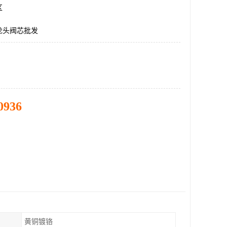
区
龙头阀芯批发
0936
黄铜镀铬