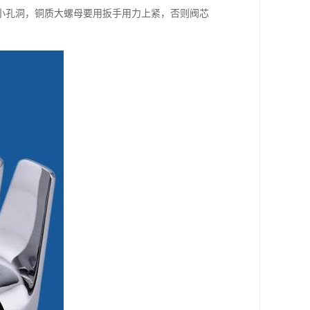
小孔洞，铜质大螺母要用扳手用力上紧，否则阀芯