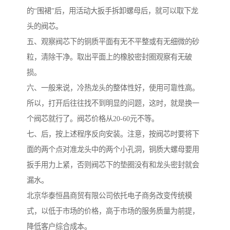
的“围裙”后，用活动大扳手拆卸螺母后，就可以取下龙
头的阀芯。
五、观察阀芯下的铜质平面有无不平整或有无细微的砂
粒，清除干净。取出平面上的橡胶密封圈观察有无破
损。
六、一般来说，冷热龙头的整体性好，使用可靠性高。
所以，打开后往往找不到明显的问题，这时，就是换一
个阀芯就行了。阀芯价格从20-60元不等。
七、后，按上述程序反向安装。注意，按阀芯时要将下
面的两个点对准龙头中的两个小孔洞，铜质大螺母要用
扳手用力上紧，否则阀芯下的垫圈没有和龙头密封就会
漏水。
北京华泰恒昌商贸有限公司依托电子商务改变传统模
式，以低于市场的价格，高于市场的服务质量为前提，
降低客户综合成本。