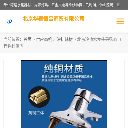
专业配送水暖器材、光源灯具、五金交电等维修物资，飞利浦，佛山照明，世达，博世，九牧，特陶等各产品涉及国内外知名品牌。公司专注与物业、学校、酒店、工厂等单位合作，提供一站式配送服务，降低客户综合成本。依托电子商务改变传统模式，以专业的团队为客户提供24H物资配送到达，货到月结、统一开票，便捷退换等服务，提高了企业的运营效率。
北京华泰恒昌商贸有限公司
当前位置：
首页
>
供应商机
>
涂料辅材
> 北京冷热水龙头采购商 工
程物料供应
水暖阀门
电料灯饰
五金工具
涂料辅材