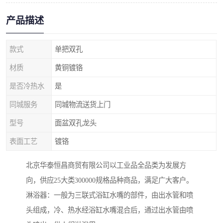
产品描述
款式
单把双孔
材质
黄铜镀铬
是否冷热水
是
同城服务
同城物流送货上门
型号
面盆双孔龙头
表面工艺
镀铬
北京华泰恒昌商贸有限公司以工业品全品类为发展方
向，供应25大类300000规格品种商品，满足广大客户。
淋浴器：一般为三联式浴缸水嘴的部件，由出水管和喷
头组成，冷、热水经浴缸水嘴混合后，通过出水管由喷