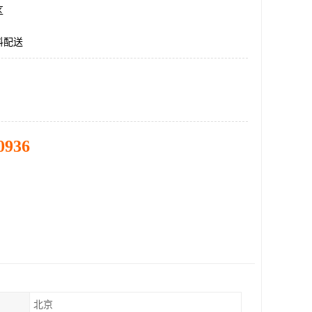
区
料配送
0936
北京