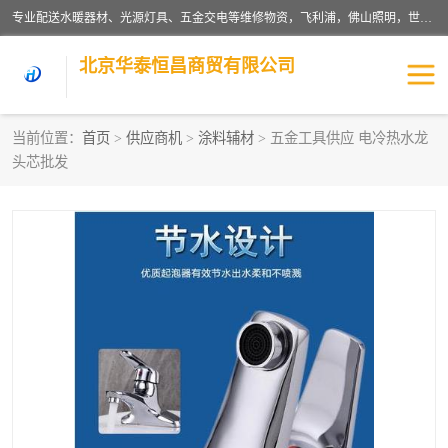
专业配送水暖器材、光源灯具、五金交电等维修物资，飞利浦，佛山照明，世达，博世，九牧，特陶等各产品涉及国内外知名品牌。公司专注与物业、学校、酒店、工厂等单位合作，提供一站式配送服务，降低客户综合成本。依托电子商务改变传统模式，以专业的团队为客户提供24H物资配送到达，货到月结、统一开票，便捷退换等服务，提高了企业的运营效率。
北京华泰恒昌商贸有限公司
当前位置：
首页
>
供应商机
>
涂料辅材
> 五金工具供应 电冷热水龙
头芯批发
水暖阀门
电料灯饰
五金工具
涂料辅材