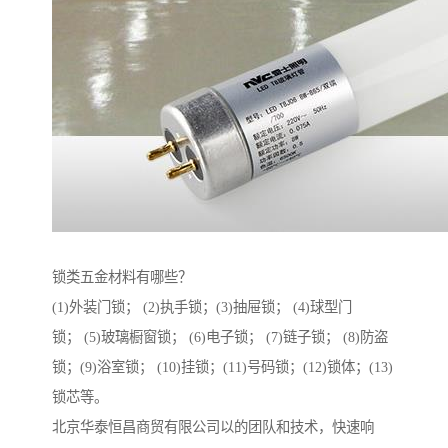
锁类五金材料有哪些？
(1)外装门锁； (2)执手锁；(3)抽屉锁； (4)球型门
锁； (5)玻璃橱窗锁； (6)电子锁； (7)链子锁； (8)防盗
锁；(9)浴室锁； (10)挂锁；(11)号码锁；(12)锁体；(13)
锁芯等。
北京华泰恒昌商贸有限公司以的团队和技术，快速响