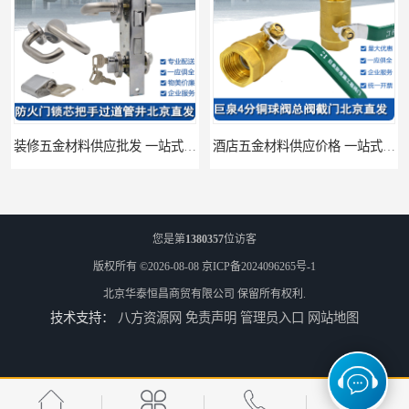
装修五金材料供应批发 一站式供应
酒店五金材料供应价格 一站式配送
您是第
1380357
位访客
版权所有 ©2026-08-08
京ICP备2024096265号-1
北京华泰恒昌商贸有限公司
保留所有权利.
技术支持：
八方资源网
免责声明
管理员入口
网站地图
建筑五金材料供应配送 一站式五金材料供应商
脸盆冷热水龙头批发商 水龙头冷热洗脸盆池 全城配送