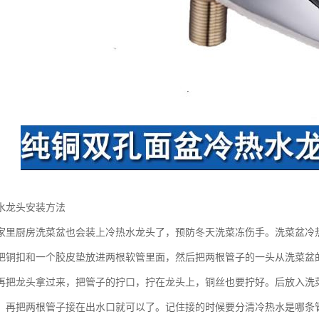
水龙头安装方法
家里厨房洗菜盆也会装上冷热水龙头了，预防冬天洗菜冻伤手。洗菜盆冷
把铜扣和一个胶皮垫放进两根软管里面，然后把两根管子的一头从洗菜盆
再把龙头拿过来，把管子的拧口，拧在龙头上，铜丝也要拧好。后放入洗
，再把两根管子接在出水口就可以了。记住接的时候要分清冷热水是哪条