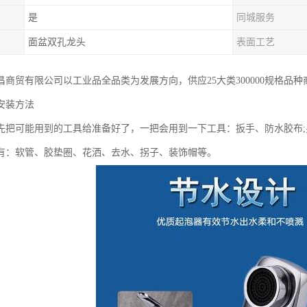
是
同城服务
面盆双孔龙头
表面工艺
昌商贸有限公司以工业品全品类为发展方向，供应25大类300000规格品
安装方法
先把可能用到的工具给准备好了，一把会用到一下工具：扳手、防水胶布
有：软管、胶垫圈、花洒、去水、拐子、装饰帽等。