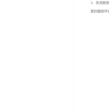
3、关闭厨
密封圈损坏