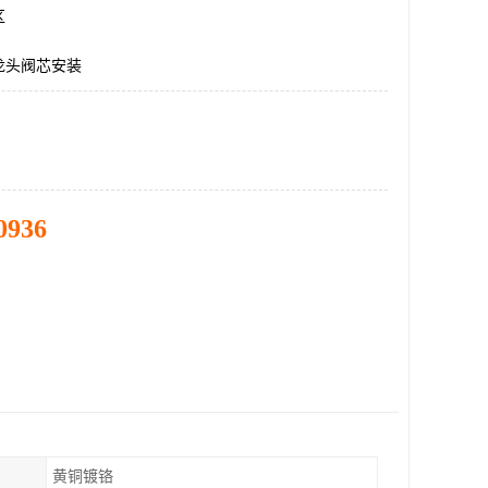
区
龙头阀芯安装
0936
黄铜镀铬