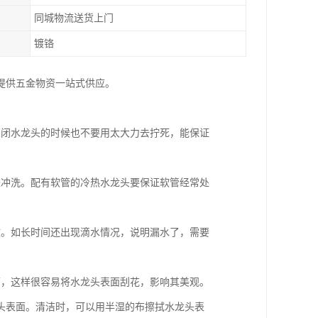
同城物流送货上门
镀铬
提供五金物资一站式供应。
关闭水龙头的时候也不要用太大力去拧死，能保证
来冲洗。配有软管的冷热水龙头要保证软管经常处
致。如长时间还出现滴水情况，说明漏水了，需要
面，这样很容易将水龙头表面刮花，影响其美观。
头表面。清洁时，可以用半湿的布擦拭水龙头表