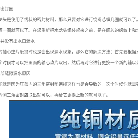
的密封圈
龙头是使用了线状的密封材料，那么只要对它进行绕阀芯缠几圈就可以了
缠一圈就可以了。在您重新把水龙头组装起来之前，是在阀芯的螺纹上
龙并没有出水口漏水
的轴心垫片磨损时也是会出现漏水现象，那么它的解决方法：首先要根据
个时候才可以把里面的轴心垫片取出，然后再对它进行更换一个新的辅以
下部缝隙漏水原因
能就是因为压盖内的三角密封垫磨损这样也是会导致的。这个时候你就需
内侧三角密封店取出就可以，再给它更换上新的就可以了。