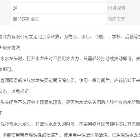
是
同城服务
面盆双孔龙头
表面工艺
昌商贸有限公司立足北京京津冀，为物业、酒店、商厦、、学校、后勤等
头保养方法
热水水龙头时，打开水龙头时不要用太大力，只需轻轻拧动或拨动即可。
水即可。
配置筛网罩的冷热水龙头要定期清除杂质，使用一段时间后，应该拆卸下
状态，以免折断。
龙头关闭后不久还会出现滴水现象，是因为水龙头关闭后内腔存有佘水所
了。
清洗冷热水水龙头，在清洗水龙头的时候，不要用钢丝球等硬物擦拭其表
，不能使用带有腐蚀性的清洁剂，使用用中性清洗剂清洁，以免腐蚀水龙