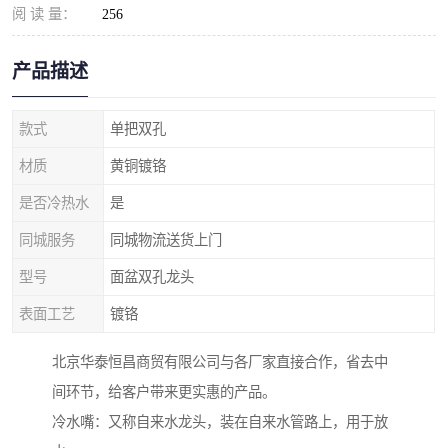
阅 读 量：
256
产品描述
款式
单把双孔
材质
黄铜镀铬
是否冷热水
是
同城服务
同城物流送货上门
型号
面盆双孔龙头
表面工艺
镀铬
北京华泰恒昌商贸有限公司与各厂家直接合作，省去中
间环节，给客户带来更实惠的产品。
冷水嘴：又称自来水龙头，装在自来水管路上，用于放