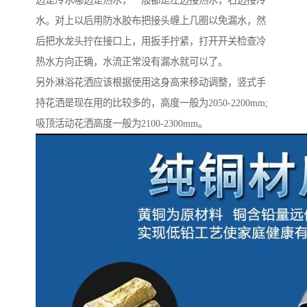
边是冷水哪边是热水，一般都是左边接热水，右边接冷
水。对上以后用防水胶布把接头缠上几圈以免漏水，然
后把水龙头拧在接口上，用扳手拧紧，打开开关检查冷
热水方向正确，水流正常没有漏水就可以了。
另外淋浴花洒应该根据使用这身高来移动调整，竖式手
持花洒是现在用的比较多的，高度一般为2050-2200mm;
吸顶活动花洒高度一般为2100-2300mm。