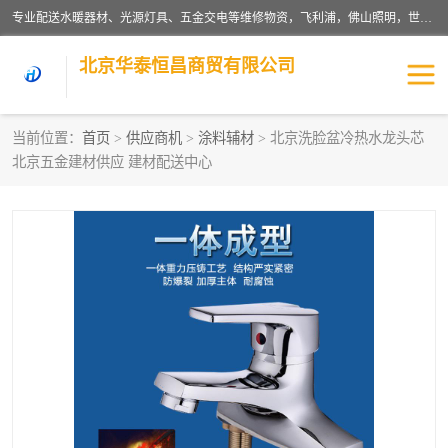
专业配送水暖器材、光源灯具、五金交电等维修物资，飞利浦，佛山照明，世达，博世，九牧，特陶等各产品涉及国内外知名品牌。公司专注与物业、学校、酒店、工厂等单位合作，提供一站式配送服务，降低客户综合成本。依托电子商务改变传统模式，以专业的团队为客户提供24H物资配送到达，货到月结、统一开票，便捷退换等服务，提高了企业的运营效率。
北京华泰恒昌商贸有限公司
当前位置：
首页
>
供应商机
>
涂料辅材
> 北京洗脸盆冷热水龙头芯
北京五金建材供应 建材配送中心
水暖阀门
电料灯饰
五金工具
涂料辅材