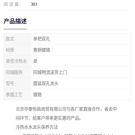
阅 读 量：
303
产品描述
款式
单把双孔
材质
黄铜镀铬
是否冷热水
是
同城服务
同城物流送货上门
型号
面盆双孔龙头
表面工艺
镀铬
北京华泰恒昌商贸有限公司与各厂家直接合作，省去中
间环节，给客户带来更实惠的产品。
冷热水水龙头保养方法