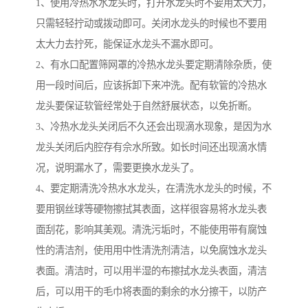
1、使用冷热水水龙头时，打开水龙头时不要用太大力，
只需轻轻拧动或拨动即可。关闭水龙头的时候也不要用
太大力去拧死，能保证水龙头不漏水即可。
2、有水口配置筛网罩的冷热水龙头要定期清除杂质，使
用一段时间后，应该拆卸下来冲洗。配有软管的冷热水
龙头要保证软管经常处于自然舒展状态，以免折断。
3、冷热水龙头关闭后不久还会出现滴水现象，是因为水
龙头关闭后内腔存有佘水所致。如长时间还出现滴水情
况，说明漏水了，需要更换水龙头了。
4、要定期清洗冷热水水龙头，在清洗水龙头的时候，不
要用钢丝球等硬物擦拭其表面，这样很容易将水龙头表
面刮花，影响其美观。清洗污垢时，不能使用带有腐蚀
性的清洁剂，使用用中性清洗剂清洁，以免腐蚀水龙头
表面。清洁时，可以用半湿的布擦拭水龙头表面，清洁
后，可以用干的毛巾将表面的剩余的水分擦干，以防产