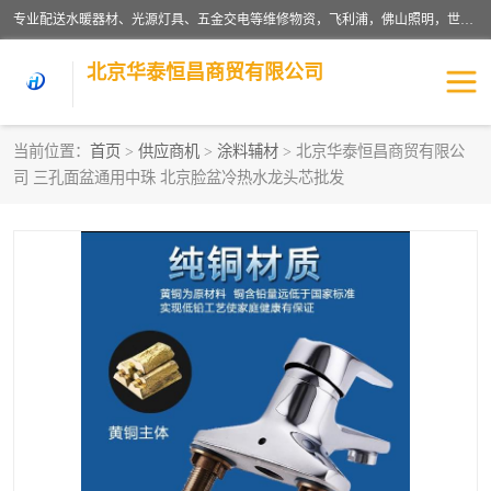
专业配送水暖器材、光源灯具、五金交电等维修物资，飞利浦，佛山照明，世达，博世，九牧，特陶等各产品涉及国内外知名品牌。公司专注与物业、学校、酒店、工厂等单位合作，提供一站式配送服务，降低客户综合成本。依托电子商务改变传统模式，以专业的团队为客户提供24H物资配送到达，货到月结、统一开票，便捷退换等服务，提高了企业的运营效率。
北京华泰恒昌商贸有限公司
当前位置：
首页
>
供应商机
>
涂料辅材
> 北京华泰恒昌商贸有限公
司 三孔面盆通用中珠 北京脸盆冷热水龙头芯批发
水暖阀门
电料灯饰
五金工具
涂料辅材