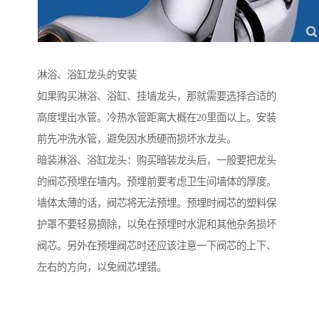
淋浴、浴缸龙头的安装
如果购买淋浴、浴缸、挂墙龙头，那就需要选择合适的
高度埋出水管。冷热水管距离大概在20里面以上。安装
前先冲洗水管，避免因水质硬而损坏水龙头。
暗装淋浴、浴缸龙头：购买暗装龙头后，一般要把龙头
的阀芯预埋在墙内。预埋前要考虑卫生间墙体的厚度。
墙体太薄的话，阀芯将无法预埋。预埋时阀芯的塑料保
护罩不要轻易摘除，以免在预埋时水泥和其他杂务损坏
阀芯。另外在预埋阀芯时还应该注意一下阀芯的上下、
左右的方向，以免阀芯埋错。