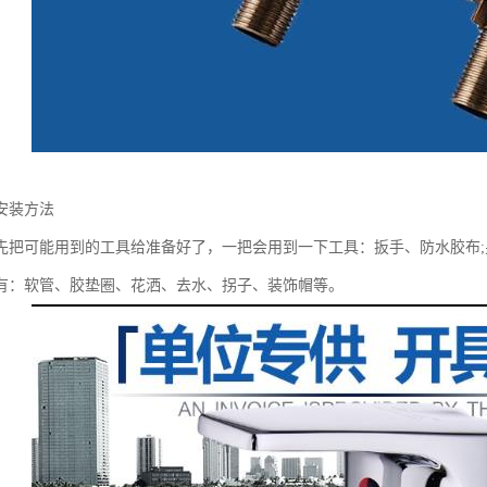
安装方法
先把可能用到的工具给准备好了，一把会用到一下工具：扳手、防水胶布
有：软管、胶垫圈、花洒、去水、拐子、装饰帽等。