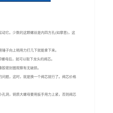
动它。少数的这颗螺丝是内四方孔(如摩恩)，这
用锤子向上稍用力打几下就能拿下来。
卸螺母后，就可以取下龙头的阀芯。
橡胶密封圈观察有无破损。
的问题，这时，就是换一个阀芯就行了。阀芯价格
小孔洞，铜质大螺母要用扳手用力上紧，否则阀芯