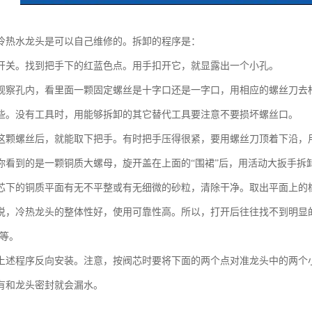
冷热水龙头是可以自己维修的。拆卸的程序是：
开关。找到把手下的红蓝色点。用手扣开它，就显露出一个小孔。
观察孔内，看里面一颗固定螺丝是十字口还是一字口，用相应的螺丝刀去松
些。没有工具时，用能够拆卸的其它替代工具要注意不要损坏螺丝口。
这颗螺丝后，就能取下把手。有时把手压得很紧，要用螺丝刀顶着下沿，
你看到的是一颗铜质大螺母，旋开盖在上面的“围裙”后，用活动大扳手拆
芯下的铜质平面有无不平整或有无细微的砂粒，清除干净。取出平面上的
说，冷热龙头的整体性好，使用可靠性高。所以，打开后往往找不到明显
不等。
上述程序反向安装。注意，按阀芯时要将下面的两个点对准龙头中的两个
有和龙头密封就会漏水。