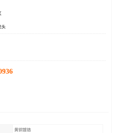
区
龙头
0936
黄铜镀铬