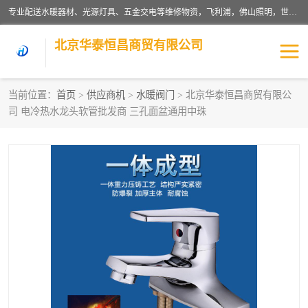
专业配送水暖器材、光源灯具、五金交电等维修物资，飞利浦，佛山照明，世达，博世，九牧，特陶等各产品涉及国内外知名品牌。公司专注与物业、学校、酒店、工厂等单位合作，提供一站式配送服务，降低客户综合成本。依托电子商务改变传统模式，以专业的团队为客户提供24H物资配送到达，货到月结、统一开票，便捷退换等服务，提高了企业的运营效率。
北京华泰恒昌商贸有限公司
当前位置：
首页
>
供应商机
>
水暖阀门
> 北京华泰恒昌商贸有限公
司 电冷热水龙头软管批发商 三孔面盆通用中珠
水暖阀门
电料灯饰
五金工具
涂料辅材