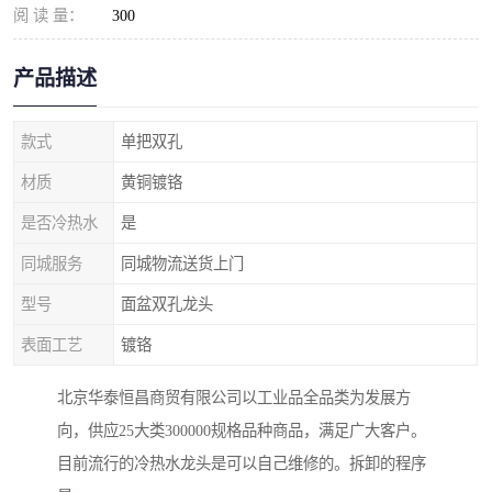
阅 读 量：
300
产品描述
款式
单把双孔
材质
黄铜镀铬
是否冷热水
是
同城服务
同城物流送货上门
型号
面盆双孔龙头
表面工艺
镀铬
北京华泰恒昌商贸有限公司以工业品全品类为发展方
向，供应25大类300000规格品种商品，满足广大客户。
目前流行的冷热水龙头是可以自己维修的。拆卸的程序