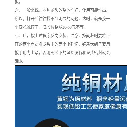
损。
六、一般来说，冷热龙头的整体性好，使用可靠性高。
所以，打开后往往找不到明显的问题，这时，就是换一
个阀芯就行了。阀芯价格从20-60元不等。
七、后，按上述程序反向安装。注意，按阀芯时要将下
面的两个点对准龙头中的两个小孔洞，铜质大螺母要用
扳手用力上紧，否则阀芯下的垫圈没有和龙头密封就会
漏水。