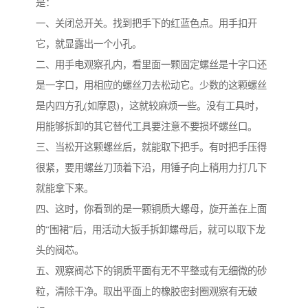
是：
一、关闭总开关。找到把手下的红蓝色点。用手扣开
它，就显露出一个小孔。
二、用手电观察孔内，看里面一颗固定螺丝是十字口还
是一字口，用相应的螺丝刀去松动它。少数的这颗螺丝
是内四方孔(如摩恩)，这就较麻烦一些。没有工具时，
用能够拆卸的其它替代工具要注意不要损坏螺丝口。
三、当松开这颗螺丝后，就能取下把手。有时把手压得
很紧，要用螺丝刀顶着下沿，用锤子向上稍用力打几下
就能拿下来。
四、这时，你看到的是一颗铜质大螺母，旋开盖在上面
的“围裙”后，用活动大扳手拆卸螺母后，就可以取下龙
头的阀芯。
五、观察阀芯下的铜质平面有无不平整或有无细微的砂
粒，清除干净。取出平面上的橡胶密封圈观察有无破