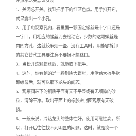
冷热水龙头怎么安装
1、关闭总开关。找到把手下的红蓝色点。用手扣开它，
就显露出一个小孔。
2、用手电观察孔内，看里面一颗固定螺丝是十字口还是
一字口，用相应的螺丝刀去松动它。少数的这颗螺丝是
内四方孔，这就较麻烦一些。没有工具时，用能够拆卸
的其它替代工具要注意不要损坏螺丝口。
3、当松开这颗螺丝后，就能取下把手。
4、这时，你看到的是一颗铜质大螺母，用活动大扳手拆
卸螺母后，就可以取下龙头的阀芯。
5、观察阀芯下的铜质平面有无不平整或有无细微的砂
粒，清除干净。取出平面上的橡胶密封圈观察有无破
损。
6、一般来说，冷热龙头的整体性好，使用可靠性高。所
以，打开后往往找不到明显的问题，这时，就是换一个