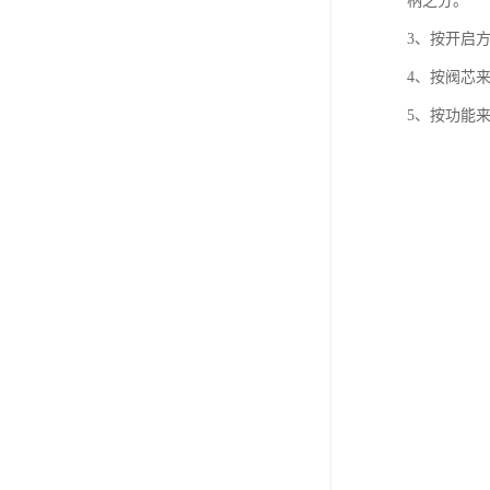
柄之分。
3、按开启
4、按阀芯
5、按功能