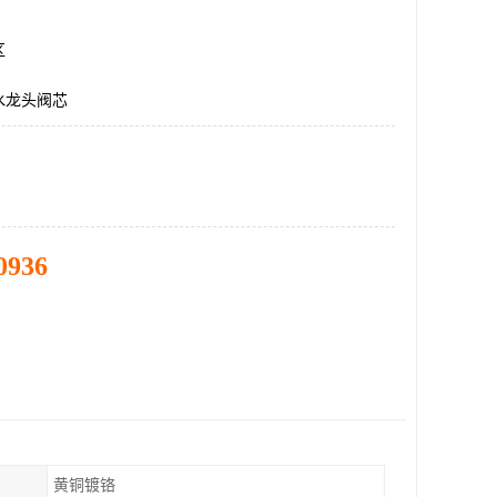
区
水龙头阀芯
0936
黄铜镀铬