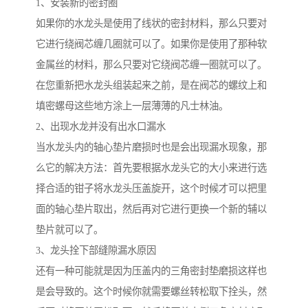
1、安装新的密封圈
如果你的水龙头是使用了线状的密封材料，那么只要对
它进行绕阀芯缠几圈就可以了。如果你是使用了那种软
金属丝的材料，那么只要对它绕阀芯缠一圈就可以了。
在您重新把水龙头组装起来之前，是在阀芯的螺纹上和
填密螺母这些地方涂上一层薄薄的凡士林油。
2、出现水龙并没有出水口漏水
当水龙头内的轴心垫片磨损时也是会出现漏水现象，那
么它的解决方法：首先要根据水龙头它的大小来进行选
择合适的钳子将水龙头压盖旋开，这个时候才可以把里
面的轴心垫片取出，然后再对它进行更换一个新的辅以
垫片就可以了。
3、龙头拴下部缝隙漏水原因
还有一种可能就是因为压盖内的三角密封垫磨损这样也
是会导致的。这个时候你就需要螺丝转松取下拴头，然