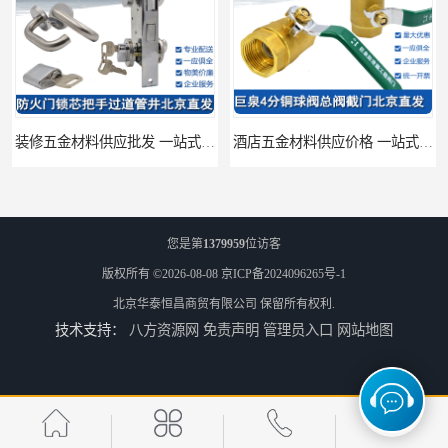
装修五金材料供应批发 一站式供应
酒店五金材料供应价格 一站式配送
您是第
1379959
位访客
版权所有 ©2026-08-08
京ICP备2024096265号-1
北京华泰恒昌商贸有限公司
保留所有权利.
技术支持：
八方资源网
免责声明
管理员入口
网站地图
建筑五金材料供应配送 一站式五金材料供应商
脸盆冷热水龙头批发商 水龙头冷热洗脸盆池 全城配送