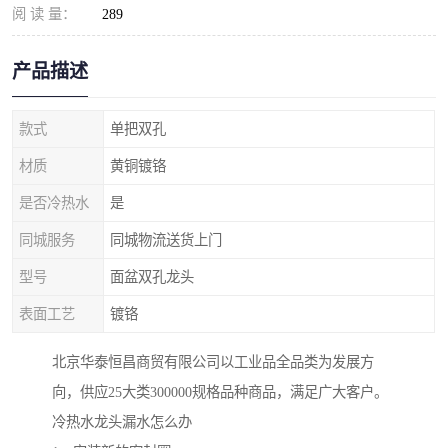
阅 读 量：
289
产品描述
款式
单把双孔
材质
黄铜镀铬
是否冷热水
是
同城服务
同城物流送货上门
型号
面盆双孔龙头
表面工艺
镀铬
北京华泰恒昌商贸有限公司以工业品全品类为发展方
向，供应25大类300000规格品种商品，满足广大客户。
冷热水龙头漏水怎么办