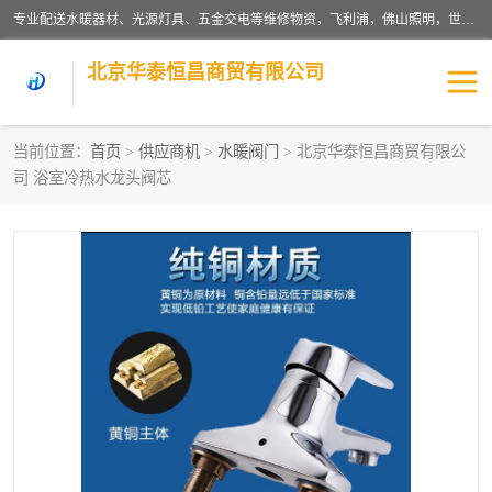
专业配送水暖器材、光源灯具、五金交电等维修物资，飞利浦，佛山照明，世达，博世，九牧，特陶等各产品涉及国内外知名品牌。公司专注与物业、学校、酒店、工厂等单位合作，提供一站式配送服务，降低客户综合成本。依托电子商务改变传统模式，以专业的团队为客户提供24H物资配送到达，货到月结、统一开票，便捷退换等服务，提高了企业的运营效率。
北京华泰恒昌商贸有限公司
当前位置：
首页
>
供应商机
>
水暖阀门
> 北京华泰恒昌商贸有限公
司 浴室冷热水龙头阀芯
水暖阀门
电料灯饰
五金工具
涂料辅材