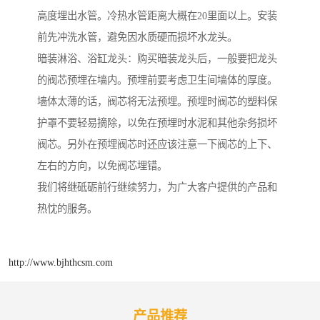
高度埋出水管。冷热水管距离大概在20里面以上。安装
前先冲洗水管，避免因水质硬而损坏水龙头。
暗装淋浴、浴缸龙头：购买暗装龙头后，一般要把龙头
的阀芯预埋在墙内。预埋前要考虑卫生间墙体的厚度。
墙体太薄的话，阀芯将无法预埋。预埋时阀芯的塑料保
护罩不要轻易摘除，以免在预埋时水泥和其他杂务损坏
阀芯。另外在预埋阀芯时还应该注意一下阀芯的上下、
左右的方向，以免阀芯埋错。
我们将继砥砺前行继续努力，为广大客户提供的产品和
热忱的服务。
http://www.bjhthcsm.com
产品推荐