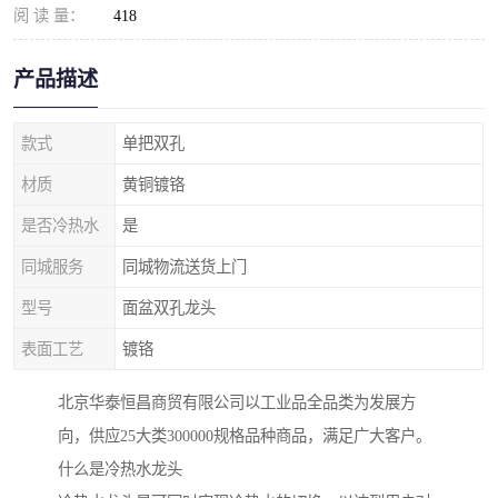
阅 读 量：
418
产品描述
款式
单把双孔
材质
黄铜镀铬
是否冷热水
是
同城服务
同城物流送货上门
型号
面盆双孔龙头
表面工艺
镀铬
北京华泰恒昌商贸有限公司以工业品全品类为发展方
向，供应25大类300000规格品种商品，满足广大客户。
什么是冷热水龙头