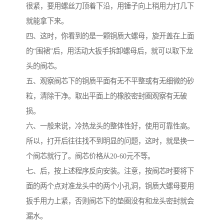
很紧，要用螺丝刀顶着下沿，用锤子向上稍用力打几下
就能拿下来。
四、这时，你看到的是一颗铜质大螺母，旋开盖在上面
的“围裙”后，用活动大扳手拆卸螺母后，就可以取下龙
头的阀芯。
五、观察阀芯下的铜质平面有无不平整或有无细微的砂
粒，清除干净。取出平面上的橡胶密封圈观察有无破
损。
六、一般来说，冷热龙头的整体性好，使用可靠性高。
所以，打开后往往找不到明显的问题，这时，就是换一
个阀芯就行了。阀芯价格从20-60元不等。
七、后，按上述程序反向安装。注意，按阀芯时要将下
面的两个点对准龙头中的两个小孔洞，铜质大螺母要用
扳手用力上紧，否则阀芯下的垫圈没有和龙头密封就会
漏水。