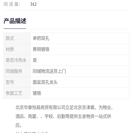
阅 读 量：
312
产品描述
款式
单把双孔
材质
黄铜镀铬
是否冷热水
是
同城服务
同城物流送货上门
型号
面盆双孔龙头
表面工艺
镀铬
北京华泰恒昌商贸有限公司立足北京京津冀，为物业、
酒店、商厦、、学校、后勤等提供五金物资一站式供
应。