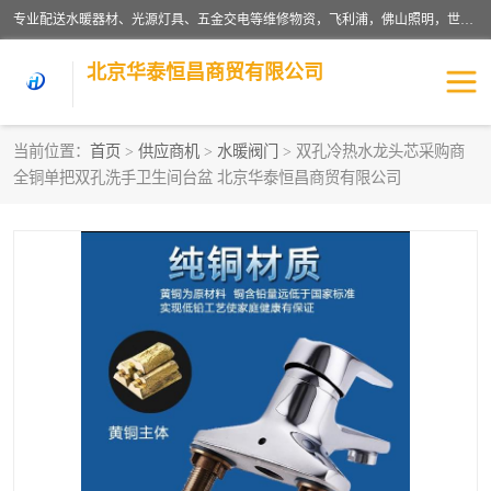
专业配送水暖器材、光源灯具、五金交电等维修物资，飞利浦，佛山照明，世达，博世，九牧，特陶等各产品涉及国内外知名品牌。公司专注与物业、学校、酒店、工厂等单位合作，提供一站式配送服务，降低客户综合成本。依托电子商务改变传统模式，以专业的团队为客户提供24H物资配送到达，货到月结、统一开票，便捷退换等服务，提高了企业的运营效率。
北京华泰恒昌商贸有限公司
当前位置：
首页
>
供应商机
>
水暖阀门
> 双孔冷热水龙头芯采购商
全铜单把双孔洗手卫生间台盆 北京华泰恒昌商贸有限公司
水暖阀门
电料灯饰
五金工具
涂料辅材