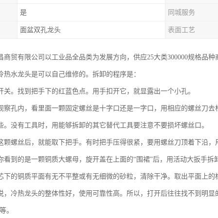
是
同城服务
面盆双孔龙头
表面工艺
昌商贸有限公司以工业品全品类为发展方向，供应25大类300000规格品
冷热水龙头是可以自己维修的。拆卸的程序是：
开关。找到把手下的红蓝色点。用手扣开它，就显露出一个小孔。
观察孔内，看里面一颗固定螺丝是十字口还是一字口，用相应的螺丝刀去松
些。没有工具时，用能够拆卸的其它替代工具要注意不要损坏螺丝口。
这颗螺丝后，就能取下把手。有时把手压得很紧，要用螺丝刀顶着下沿，
你看到的是一颗铜质大螺母，旋开盖在上面的“围裙”后，用活动大扳手拆
芯下的铜质平面有无不平整或有无细微的砂粒，清除干净。取出平面上的
说，冷热龙头的整体性好，使用可靠性高。所以，打开后往往找不到明显
不等。