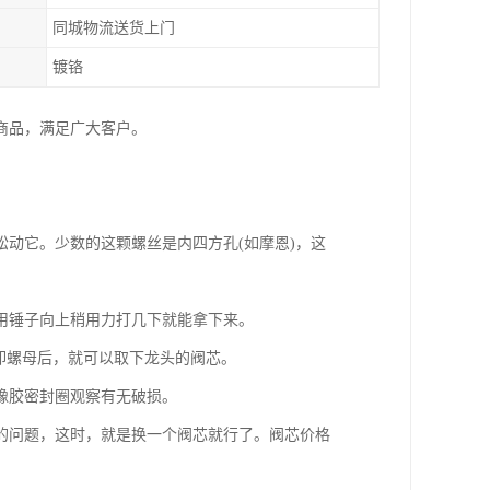
同城物流送货上门
镀铬
种商品，满足广大客户。
动它。少数的这颗螺丝是内四方孔(如摩恩)，这
用锤子向上稍用力打几下就能拿下来。
卸螺母后，就可以取下龙头的阀芯。
橡胶密封圈观察有无破损。
的问题，这时，就是换一个阀芯就行了。阀芯价格