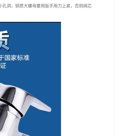
小孔洞，铜质大螺母要用扳手用力上紧，否则阀芯