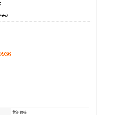
区
龙头商
0936
黄铜镀铬