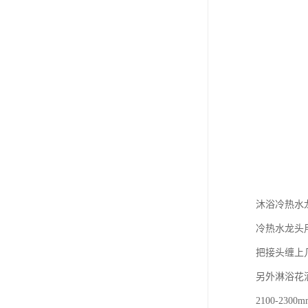
沐浴冷热水
冷热水龙头
把接头缠上
另外淋浴花
2100-2300