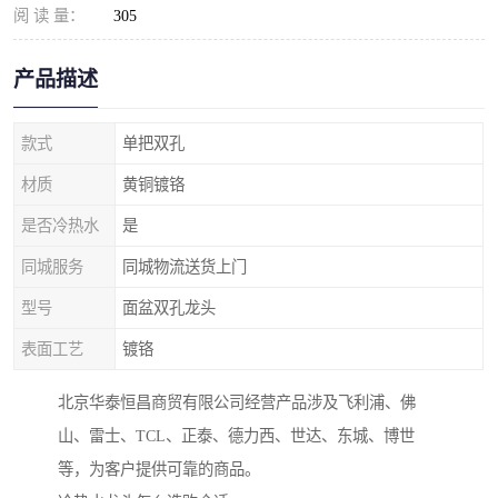
阅 读 量：
305
产品描述
款式
单把双孔
材质
黄铜镀铬
是否冷热水
是
同城服务
同城物流送货上门
型号
面盆双孔龙头
表面工艺
镀铬
北京华泰恒昌商贸有限公司经营产品涉及飞利浦、佛
山、雷士、TCL、正泰、德力西、世达、东城、博世
等，为客户提供可靠的商品。