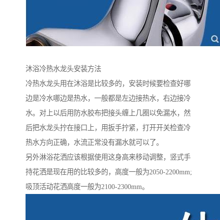
沐浴冷热水龙头安装方法
冷热水龙头用在沐浴是比较多的，安装时候要检查好哪
边是冷水哪边是热水，一般都是左边接热水，右边接冷
水。对上以后用防水胶布把接头缠上几圈以免漏水，然
后把水龙头拧在接口上，用扳手拧紧，打开开关检查冷
热水方向正确，水流正常没有漏水就可以了。
另外淋浴花洒应该根据使用这身高来移动调整，竖式手
持花洒是现在用的比较多的，高度一般为2050-2200mm;
吸顶活动花洒高度一般为2100-2300mm。