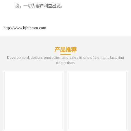
换，一切为客户利益出发。
http://www.bjhthcsm.com
产品推荐
Development, design, production and sales in one of the manufacturing
enterprises