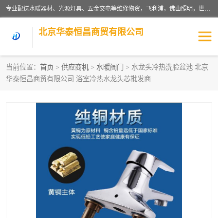
专业配送水暖器材、光源灯具、五金交电等维修物资，飞利浦，佛山照明，世达，博世，九牧，特陶等各产品涉及国内外知名品牌。公司专注与物业、学校、酒店、工厂等单位合作，提供一站式配送服务，降低客户综合成本。依托电子商务改变传统模式，以专业的团队为客户提供24H物资配送到达，货到月结、统一开票，便捷退换等服务，提高了企业的运营效率。
北京华泰恒昌商贸有限公司
当前位置：
首页
>
供应商机
>
水暖阀门
> 水龙头冷热洗脸盆池 北京
华泰恒昌商贸有限公司 浴室冷热水龙头芯批发商