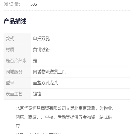
阅 读 量：
306
产品描述
款式
单把双孔
材质
黄铜镀铬
是否冷热水
是
同城服务
同城物流送货上门
型号
面盆双孔龙头
表面工艺
镀铬
北京华泰恒昌商贸有限公司立足北京京津冀，为物业、
酒店、商厦、、学校、后勤等提供五金物资一站式供
应。