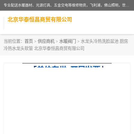
专业配送水暖器材、光源灯具、五金交电等维修物资，飞利浦，佛山照明，世达，博世，九牧，特陶等各产品涉及国内外知名品牌。公司专注与物业、学校、酒店、工厂等单位合作，提供一站式配送服务，降低客户综合成本。依托电子商务改变传统模式，以专业的团队为客户提供24H物资配送到达，货到月结、统一开票，便捷退换等服务，提高了企业的运营效率。
北京华泰恒昌商贸有限公司
当前位置：
首页
>
供应商机
>
水暖阀门
> 水龙头冷热洗脸盆池 厨房
冷热水龙头软管 北京华泰恒昌商贸有限公司
水暖阀门
电料灯饰
五金工具
涂料辅材