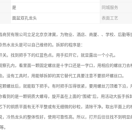
是
同城服务
面盆双孔龙头
表面工艺
昌商贸有限公司立足北京京津冀，为物业、酒店、商厦、、学校、后勤等
冷热水龙头是可以自己维修的。拆卸的程序是：
开关。找到把手下的红蓝色点。用手扣开它，就显露出一个小孔。
观察孔内，看里面一颗固定螺丝是十字口还是一字口，用相应的螺丝刀去松
些。没有工具时，用能够拆卸的其它替代工具要注意不要损坏螺丝口。
这颗螺丝后，就能取下把手。有时把手压得很紧，要用螺丝刀顶着下沿，
你看到的是一颗铜质大螺母，旋开盖在上面的“围裙”后，用活动大扳手拆
芯下的铜质平面有无不平整或有无细微的砂粒，清除干净。取出平面上的
说，冷热龙头的整体性好，使用可靠性高。所以，打开后往往找不到明显
不等。