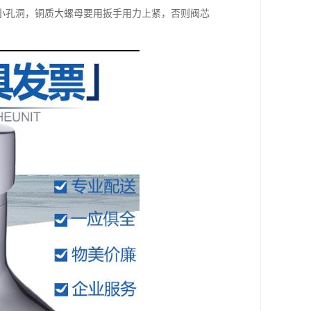
小孔洞，铜质大螺母要用扳手用力上紧，否则阀芯