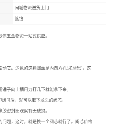
同城物流送货上门
镀铬
提供五金物资一站式供应。
动它。少数的这颗螺丝是内四方孔(如摩恩)，这
用锤子向上稍用力打几下就能拿下来。
卸螺母后，就可以取下龙头的阀芯。
橡胶密封圈观察有无破损。
的问题，这时，就是换一个阀芯就行了。阀芯价格