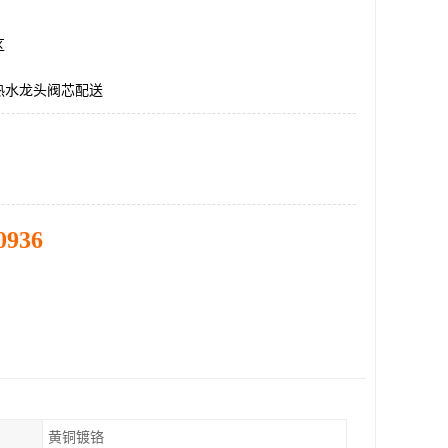
区
热水龙头阀芯配送
0936
黄铜镀铬