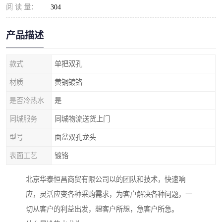
阅 读 量：
304
产品描述
款式
单把双孔
材质
黄铜镀铬
是否冷热水
是
同城服务
同城物流送货上门
型号
面盆双孔龙头
表面工艺
镀铬
北京华泰恒昌商贸有限公司以的团队和技术，快速响
应，灵活应变各种采购需求，为客户解决各种问题，一
切从客户的利益出发，想客户所想，急客户所急。