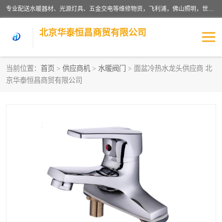
专业配送水暖器材、光源灯具、五金交电等维修物资，飞利浦，佛山照明，世达，博世，九牧，特陶等各产品涉及国内外知名品牌。公司专注与物业、学校、酒店、工厂等单位合作，提供一站式配送服务，降低客户综合成本。依托电子商务改变传统模式，以专业的团队为客户提供24H物资配送到达，货到月结、统一开票，便捷退换等服务，提高了企业的运营效率。
北京华泰恒昌商贸有限公司
当前位置：
首页
>
供应商机
>
水暖阀门
> 面盆冷热水龙头供应商 北
京华泰恒昌商贸有限公司
水暖阀门
电料灯饰
五金工具
涂料辅材