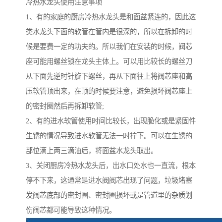
冷热水龙头使用注意事项
1、有的家庭的厨房冷热水龙头是和面盆紧连的，因此这
类水龙头下面的软管在管内是很深的，所以在拆卸的时
候是要费一定的功夫的。所以我们在安装的时候，阀芯
座可能用螺丝锁在龙头主体上。可以用比较长的螺丝刀
从下面先逆时针旋下螺丝，再从下面往上将阀芯座和高
压软管顶出来，在顶的时候要注意，避免损坏阀芯座上
的密封圈然后再拆卸软管;
2、有的进水软管使用时间比较长，出现脆化或是紧固件
生锈的情况导致进水软管无法一时拧下。可以在生锈的
部位滴上两三滴油后，将面盆水龙头取出。
3、关闭厨房冷热水龙头后，出水口处水也一直流，根本
停不下来，这通常是进水阀阀芯出现了问题，垃圾堵塞
发阀芯底部的密封圈、密封圈损坏或是管道里的杂质划
伤阀芯都可能导致这种情况。