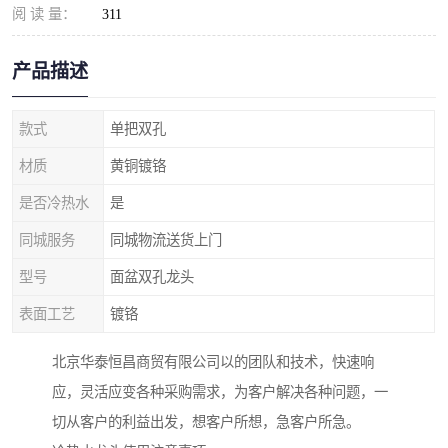
阅 读 量：
311
产品描述
款式
单把双孔
材质
黄铜镀铬
是否冷热水
是
同城服务
同城物流送货上门
型号
面盆双孔龙头
表面工艺
镀铬
北京华泰恒昌商贸有限公司以的团队和技术，快速响
应，灵活应变各种采购需求，为客户解决各种问题，一
切从客户的利益出发，想客户所想，急客户所急。