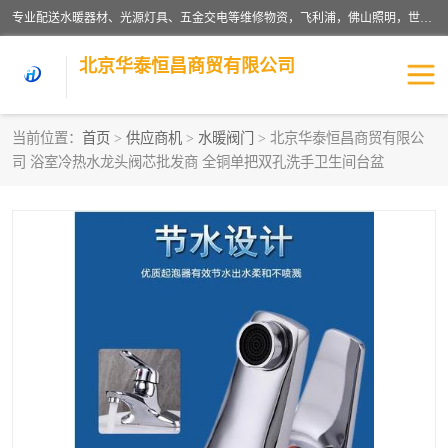
专业配送水暖器材、光源灯具、五金交电等维修物资，飞利浦，佛山照明，世达，博世，九牧，特陶等各产品涉及国内外知名品牌。公司专注与物业、学校、酒店、工厂等单位合作，提供一站式配送服务，降低客户综合成本。依托电子商务改变传统模式，以专业的团队为客户提供24H物资配送到达，货到月结、统一开票，便捷退换等服务，提高了企业的运营效率。
北京华泰恒昌商贸有限公司
当前位置：
首页
>
供应商机
>
水暖阀门
> 北京华泰恒昌商贸有限公
司 浴室冷热水龙头阀芯批发商 全铜单把双孔洗手卫生间台盆
水暖阀门
电料灯饰
五金工具
涂料辅材