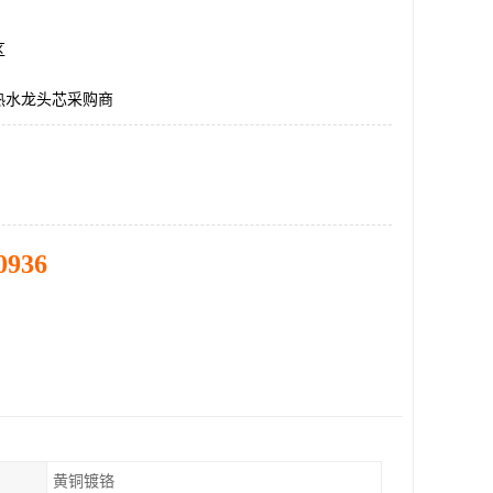
区
热水龙头芯采购商
0936
黄铜镀铬