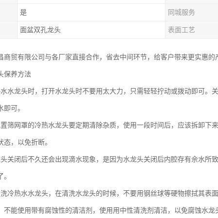
是
同城服务
面盆双孔龙头
表面工艺
昌商贸有限公司与各厂家直接合作，省去中间环节，给客户带来更实惠的
头保养方法
热水水龙头时，打开水龙头时不要用太大力，只需轻轻拧动或拨动即可。
水即可。
配置筛网罩的冷热水龙头要定期清除杂质，使用一段时间后，应该拆卸下
状态，以免折断。
龙头关闭后不久还会出现滴水现象，是因为水龙头关闭后内腔存有佘水所
了。
清洗冷热水水龙头，在清洗水龙头的时候，不要用钢丝球等硬物擦拭其表
，不能使用带有腐蚀性的清洁剂，使用用中性清洗剂清洁，以免腐蚀水龙