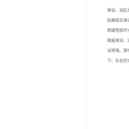
淋浴、浴缸
如果购买淋
质硬而损坏
暗装淋浴、
法预埋。预
下、左右的