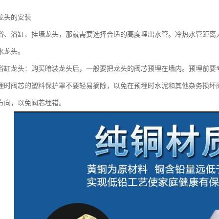
龙头的安装
浴、浴缸、挂墙龙头，那就需要选择合适的高度埋出水管。冷热水管距离大
水龙头。
浴缸龙头：购买暗装龙头后，一般要把龙头的阀芯预埋在墙内。预埋前要
埋时阀芯的塑料保护罩不要轻易摘除，以免在预埋时水泥和其他杂务损坏
方向，以免阀芯埋错。