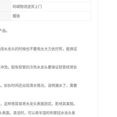
同城物流送货上门
镀铬
产品。
关闭水龙头的时候也不要用太大力去拧死，能保证
来冲洗。配有软管的冷热水龙头要保证软管经常处
致。如长时间还出现滴水情况，说明漏水了，需要
面，这样很容易将水龙头表面刮花，影响其美观。
头表面。清洁时，可以用半湿的布擦拭水龙头表