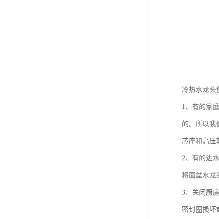
冷热水龙头
1、有的家
的。所以我
芯座和高压
2、有的进
将面盆水龙
3、关闭厨
密封圈损坏