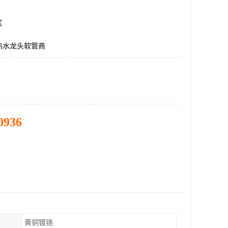
区
热水龙头软管商
0936
黄铜镀铬