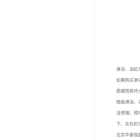
淋浴、浴缸
如果购买淋
质硬而损坏
暗装淋浴、
法预埋。预
下、左右的
北京华泰恒