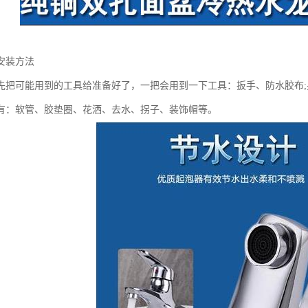
安装方法
先把可能用到的工具给准备好了，一把会用到一下工具：扳手、防水胶布
有：软管、胶垫圈、花洒、去水、拐子、装饰帽等。