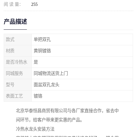
阅 读 量：
255
产品描述
款式
单把双孔
材质
黄铜镀铬
是否冷热水
是
同城服务
同城物流送货上门
型号
面盆双孔龙头
表面工艺
镀铬
北京华泰恒昌商贸有限公司与各厂家直接合作，省去中
间环节，给客户带来更实惠的产品。
冷热水龙头安装方法