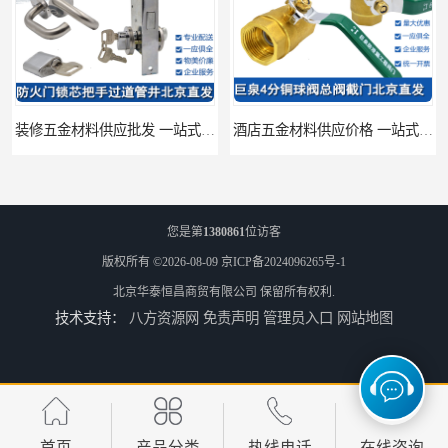
装修五金材料供应批发 一站式供应
酒店五金材料供应价格 一站式配送
您是第
1380861
位访客
版权所有 ©2026-08-09
京ICP备2024096265号-1
北京华泰恒昌商贸有限公司
保留所有权利.
技术支持：
八方资源网
免责声明
管理员入口
网站地图
建筑五金材料供应配送 一站式五金材料供应商
脸盆冷热水龙头批发商 水龙头冷热洗脸盆池 全城配送
首页
产品分类
热线电话
在线咨询