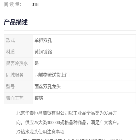
阅 读 量：
318
产品描述
款式
单把双孔
材质
黄铜镀铬
是否冷热水
是
同城服务
同城物流送货上门
型号
面盆双孔龙头
表面工艺
镀铬
北京华泰恒昌商贸有限公司以工业品全品类为发展方
向，供应25大类300000规格品种商品，满足广大客户。
冷热水龙头使用注意事项