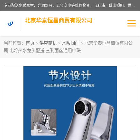
专业配送水暖器材、光源灯具、五金交电等维修物资，飞利浦，佛山照明，世达，博世，九牧，特陶等各产品涉及国内外知名品牌。公司专注与物业、学校、酒店、工厂等单位合作，提供一站式配送服务，降低客户综合成本。依托电子商务改变传统模式，以专业的团队为客户提供24H物资配送到达，货到月结、统一开票，便捷退换等服务，提高了企业的运营效率。
北京华泰恒昌商贸有限公司
当前位置：
首页
>
供应商机
>
水暖阀门
> 北京华泰恒昌商贸有限公
司 电冷热水龙头配送 三孔面盆通用中珠
水暖阀门
电料灯饰
五金工具
涂料辅材