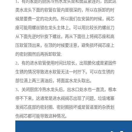
1、有的家庭的厨房冷热水龙头是和面盆紧连的，因此这
类水龙头下面的软管在管内是很深的，所以在拆卸的时
候是要费一定的功夫的。所以我们在安装的时候，阀芯
座可能用螺丝锁在龙头主体上。可以用比较长的螺丝刀
从下面先逆时针旋下螺丝，再从下面往上将阀芯座和高
压软管顶出来，在顶的时候要注意，避免损坏阀芯座上
的密封圈然后再拆卸软管;
2、有的进水软管使用时间比较长，出现脆化或是紧固件
生锈的情况导致进水软管无法一时拧下。可以在生锈的
部位滴上两三滴油后，将面盆水龙头取出。
3、关闭厨房冷热水龙头后，出水口处水也一直流，根本
停不下来，这通常是进水阀阀芯出现了问题，垃圾堵塞
发阀芯底部的密封圈、密封圈损坏或是管道里的杂质划
伤阀芯都可能导致这种情况。