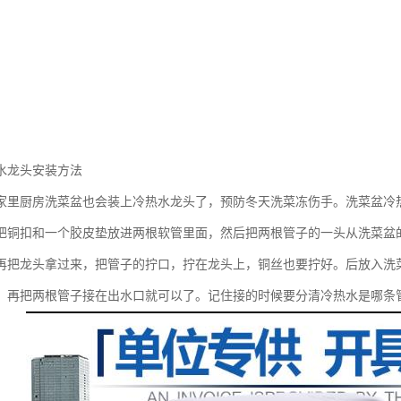
水龙头安装方法
家里厨房洗菜盆也会装上冷热水龙头了，预防冬天洗菜冻伤手。洗菜盆冷
把铜扣和一个胶皮垫放进两根软管里面，然后把两根管子的一头从洗菜盆
再把龙头拿过来，把管子的拧口，拧在龙头上，铜丝也要拧好。后放入洗
，再把两根管子接在出水口就可以了。记住接的时候要分清冷热水是哪条