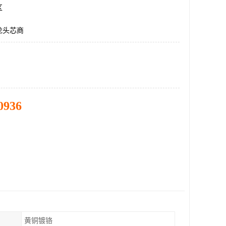
区
龙头芯商
0936
黄铜镀铬