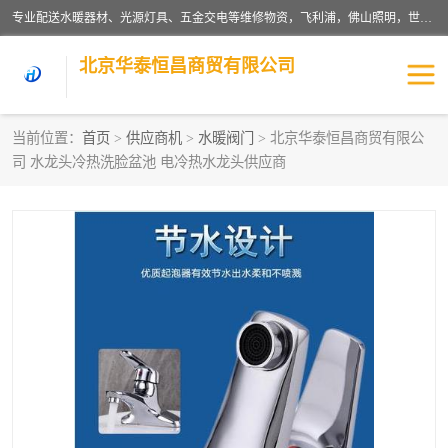
专业配送水暖器材、光源灯具、五金交电等维修物资，飞利浦，佛山照明，世达，博世，九牧，特陶等各产品涉及国内外知名品牌。公司专注与物业、学校、酒店、工厂等单位合作，提供一站式配送服务，降低客户综合成本。依托电子商务改变传统模式，以专业的团队为客户提供24H物资配送到达，货到月结、统一开票，便捷退换等服务，提高了企业的运营效率。
北京华泰恒昌商贸有限公司
当前位置：
首页
>
供应商机
>
水暖阀门
> 北京华泰恒昌商贸有限公
司 水龙头冷热洗脸盆池 电冷热水龙头供应商
水暖阀门
电料灯饰
五金工具
涂料辅材