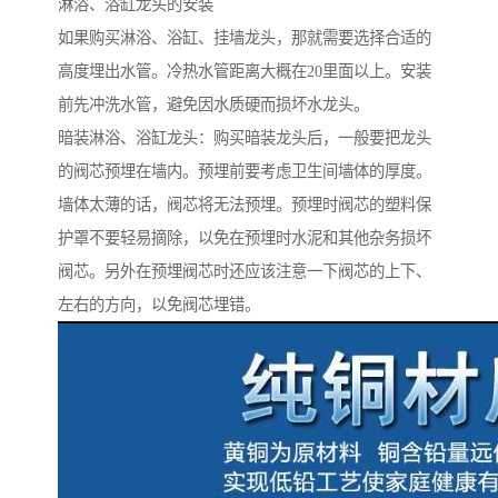
淋浴、浴缸龙头的安装
如果购买淋浴、浴缸、挂墙龙头，那就需要选择合适的
高度埋出水管。冷热水管距离大概在20里面以上。安装
前先冲洗水管，避免因水质硬而损坏水龙头。
暗装淋浴、浴缸龙头：购买暗装龙头后，一般要把龙头
的阀芯预埋在墙内。预埋前要考虑卫生间墙体的厚度。
墙体太薄的话，阀芯将无法预埋。预埋时阀芯的塑料保
护罩不要轻易摘除，以免在预埋时水泥和其他杂务损坏
阀芯。另外在预埋阀芯时还应该注意一下阀芯的上下、
左右的方向，以免阀芯埋错。