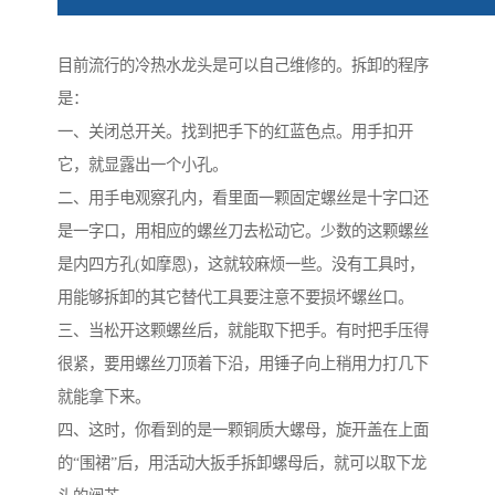
目前流行的冷热水龙头是可以自己维修的。拆卸的程序
是：
一、关闭总开关。找到把手下的红蓝色点。用手扣开
它，就显露出一个小孔。
二、用手电观察孔内，看里面一颗固定螺丝是十字口还
是一字口，用相应的螺丝刀去松动它。少数的这颗螺丝
是内四方孔(如摩恩)，这就较麻烦一些。没有工具时，
用能够拆卸的其它替代工具要注意不要损坏螺丝口。
三、当松开这颗螺丝后，就能取下把手。有时把手压得
很紧，要用螺丝刀顶着下沿，用锤子向上稍用力打几下
就能拿下来。
四、这时，你看到的是一颗铜质大螺母，旋开盖在上面
的“围裙”后，用活动大扳手拆卸螺母后，就可以取下龙