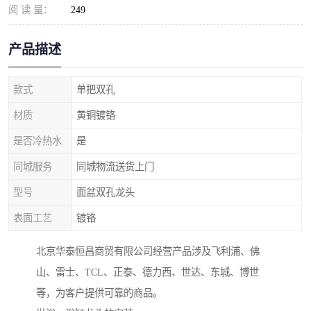
阅 读 量：
249
产品描述
款式
单把双孔
材质
黄铜镀铬
是否冷热水
是
同城服务
同城物流送货上门
型号
面盆双孔龙头
表面工艺
镀铬
北京华泰恒昌商贸有限公司经营产品涉及飞利浦、佛
山、雷士、TCL、正泰、德力西、世达、东城、博世
等，为客户提供可靠的商品。