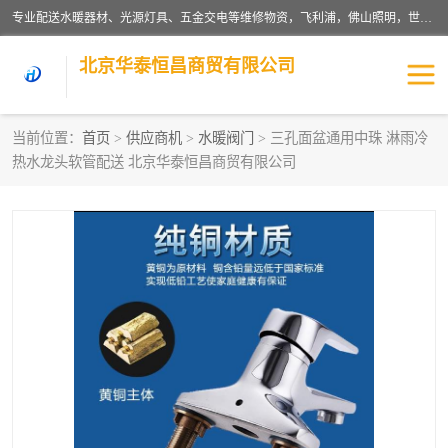
专业配送水暖器材、光源灯具、五金交电等维修物资，飞利浦，佛山照明，世达，博世，九牧，特陶等各产品涉及国内外知名品牌。公司专注与物业、学校、酒店、工厂等单位合作，提供一站式配送服务，降低客户综合成本。依托电子商务改变传统模式，以专业的团队为客户提供24H物资配送到达，货到月结、统一开票，便捷退换等服务，提高了企业的运营效率。
北京华泰恒昌商贸有限公司
当前位置：
首页
>
供应商机
>
水暖阀门
> 三孔面盆通用中珠 淋雨冷
热水龙头软管配送 北京华泰恒昌商贸有限公司
水暖阀门
电料灯饰
五金工具
涂料辅材