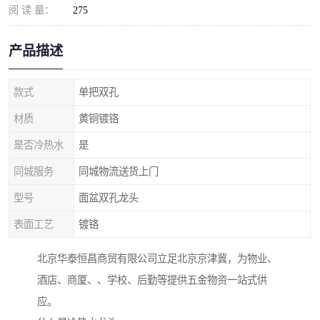
阅 读 量：
275
产品描述
款式
单把双孔
材质
黄铜镀铬
是否冷热水
是
同城服务
同城物流送货上门
型号
面盆双孔龙头
表面工艺
镀铬
北京华泰恒昌商贸有限公司立足北京京津冀，为物业、
酒店、商厦、、学校、后勤等提供五金物资一站式供
应。