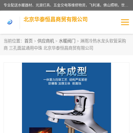
专业配送水暖器材、光源灯具、五金交电等维修物资，飞利浦，佛山照明，世达，博世，九牧，特陶等各产品涉及国内外知名品牌。公司专注与物业、学校、酒店、工厂等单位合作，提供一站式配送服务，降低客户综合成本。依托电子商务改变传统模式，以专业的团队为客户提供24H物资配送到达，货到月结、统一开票，便捷退换等服务，提高了企业的运营效率。
北京华泰恒昌商贸有限公司
当前位置：
首页
>
供应商机
>
水暖阀门
> 淋雨冷热水龙头软管采购
商 三孔面盆通用中珠 北京华泰恒昌商贸有限公司
水暖阀门
电料灯饰
五金工具
涂料辅材