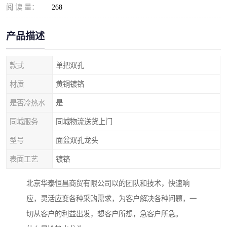
阅 读 量：
268
产品描述
款式
单把双孔
材质
黄铜镀铬
是否冷热水
是
同城服务
同城物流送货上门
型号
面盆双孔龙头
表面工艺
镀铬
北京华泰恒昌商贸有限公司以的团队和技术，快速响
应，灵活应变各种采购需求，为客户解决各种问题，一
切从客户的利益出发，想客户所想，急客户所急。