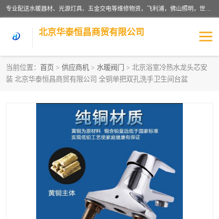
专业配送水暖器材、光源灯具、五金交电等维修物资，飞利浦，佛山照明，世达，博世，九牧，特陶等各产品涉及国内外知名品牌。公司专注与物业、学校、酒店、工厂等单位合作，提供一站式配送服务，降低客户综合成本。依托电子商务改变传统模式，以专业的团队为客户提供24H物资配送到达，货到月结、统一开票，便捷退换等服务，提高了企业的运营效率。
北京华泰恒昌商贸有限公司
当前位置：
首页
>
供应商机
>
水暖阀门
> 北京浴室冷热水龙头芯安
装 北京华泰恒昌商贸有限公司 全铜单把双孔洗手卫生间台盆
水暖阀门
电料灯饰
五金工具
涂料辅材