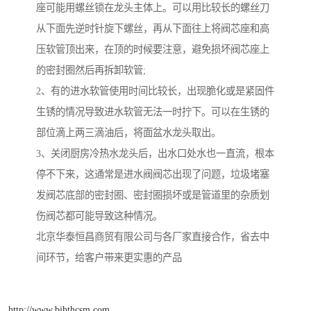
座可能用螺丝锁在龙头主体上。可以用比较长的螺丝刀
从下面先逆时针旋下螺丝，再从下面往上将阀芯座和高
压软管顶出来，在顶的时候要注意，避免损坏阀芯座上
的密封圈然后再拆卸软管;
2、有的进水软管使用时间比较长，出现脆化或是紧固件
生锈的情况导致进水软管无法一时拧下。可以在生锈的
部位滴上两三滴油后，将面盆水龙头取出。
3、关闭厨房冷热水龙头后，出水口处水也一直流，根本
停不下来，这通常是进水阀阀芯出现了问题，垃圾堵塞
发阀芯底部的密封圈、密封圈损坏或是管道里的杂质划
伤阀芯都可能导致这种情况。
北京华泰恒昌商贸有限公司与各厂家直接合作，省去中
间环节，给客户带来更实惠的产品
http://www.bjhthcsm.com