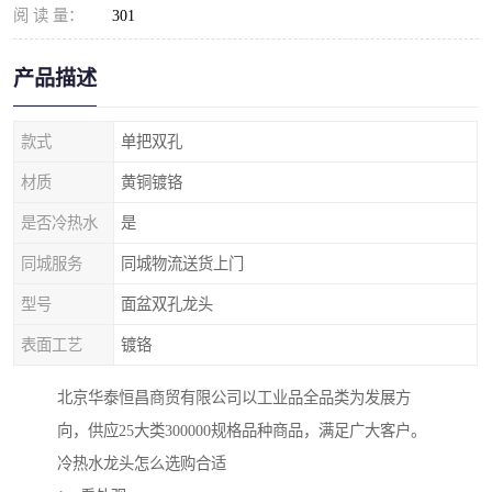
阅 读 量：
301
产品描述
款式
单把双孔
材质
黄铜镀铬
是否冷热水
是
同城服务
同城物流送货上门
型号
面盆双孔龙头
表面工艺
镀铬
北京华泰恒昌商贸有限公司以工业品全品类为发展方
向，供应25大类300000规格品种商品，满足广大客户。
冷热水龙头怎么选购合适