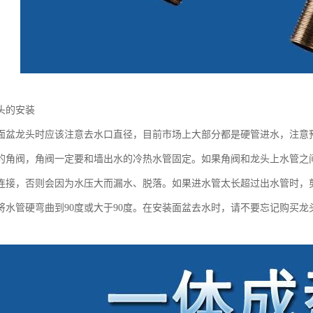
头的安装
面盆龙头时应该注意去水口直径，目前市场上大部分都是硬管进水，注意预
的角阀，角阀一定要和墙出水的冷热水管固定。如果角阀和龙头上水管之
连接，否则会因为水压大而漏水、脱落。如果进水管太长超过出水管时，
将水管硬弯曲到90度或大于90度。在安装面盆去水时，请不要忘记购买龙
。