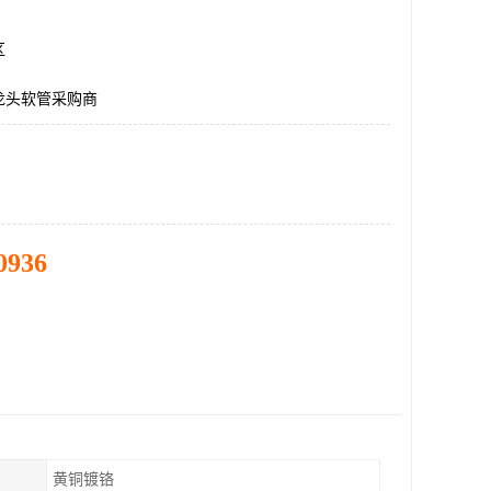
区
龙头软管采购商
0936
黄铜镀铬