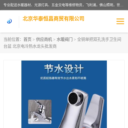
专业配送水暖器材、光源灯具、五金交电等维修物资，飞利浦，佛山照明，世达，博世，九牧，特陶等各产品涉及国内外知名品牌。公司专注与物业、学校、酒店、工厂等单位合作，提供一站式配送服务，降低客户综合成本。依托电子商务改变传统模式，以专业的团队为客户提供24H物资配送到达，货到月结、统一开票，便捷退换等服务，提高了企业的运营效率。
北京华泰恒昌商贸有限公司
当前位置：
首页
>
供应商机
>
水暖阀门
> 全铜单把双孔洗手卫生间
台盆 北京电冷热水龙头批发商
水暖阀门
电料灯饰
五金工具
涂料辅材