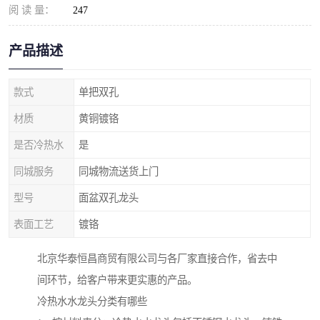
阅 读 量：
247
产品描述
款式
单把双孔
材质
黄铜镀铬
是否冷热水
是
同城服务
同城物流送货上门
型号
面盆双孔龙头
表面工艺
镀铬
北京华泰恒昌商贸有限公司与各厂家直接合作，省去中
间环节，给客户带来更实惠的产品。
冷热水水龙头分类有哪些