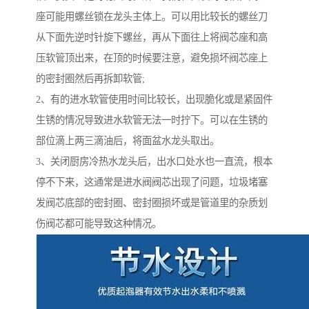
座可能用螺丝锁在龙头主体上。可以用比较长的螺丝刀
从下面先逆时针旋下螺丝，再从下面往上将阀芯座和高
压软管顶出来，在顶的时候要注意，避免损坏阀芯座上
的密封圈然后再拆卸软管;
2、有的进水软管使用时间比较长，出现脆化或是紧固件
生锈的情况导致进水软管无法一时拧下。可以在生锈的
部位滴上两三滴油后，将面盆水龙头取出。
3、关闭厨房冷热水龙头后，出水口处水也一直流，根本
停不下来，这通常是进水阀阀芯出现了问题，垃圾堵塞
发阀芯底部的密封圈、密封圈损坏或是管道里的杂质划
伤阀芯都可能导致这种情况。