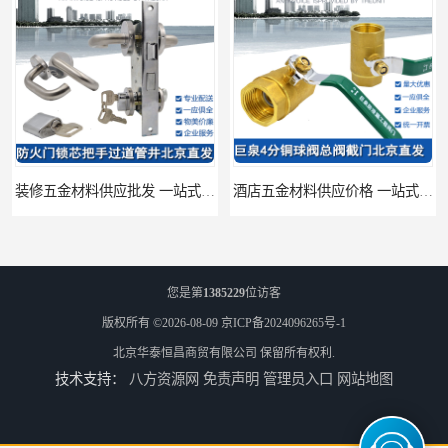
装修五金材料供应批发 一站式供应
酒店五金材料供应价格 一站式配送
您是第
1385229
位访客
版权所有 ©2026-08-09
京ICP备2024096265号-1
北京华泰恒昌商贸有限公司
保留所有权利.
技术支持：
八方资源网
免责声明
管理员入口
网站地图
建筑五金材料供应配送 一站式五金材料供应商
脸盆冷热水龙头批发商 水龙头冷热洗脸盆池 全城配送