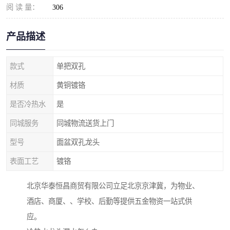
阅 读 量：
306
产品描述
款式
单把双孔
材质
黄铜镀铬
是否冷热水
是
同城服务
同城物流送货上门
型号
面盆双孔龙头
表面工艺
镀铬
北京华泰恒昌商贸有限公司立足北京京津冀，为物业、
酒店、商厦、、学校、后勤等提供五金物资一站式供
应。