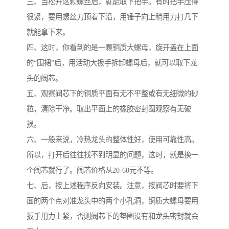
三、当松开这颗螺丝后，就能取下把手。有时把手压得
很紧，要用螺丝刀顶着下沿，用锤子向上稍用力打几下
就能拿下来。
四、这时，你看到的是一颗铜质大螺母，旋开盖在上面
的“围裙”后，用活动大扳手拆卸螺母后，就可以取下龙
头的阀芯。
五、观察阀芯下的铜质平面有无不平整或有无细微的砂
粒，清除干净。取出平面上的橡胶密封圈观察有无破
损。
六、一般来说，冷热龙头的整体性好，使用可靠性高。
所以，打开后往往找不到明显的问题，这时，就是换一
个阀芯就行了。阀芯价格从20-60元不等。
七、后，按上述程序反向安装。注意，按阀芯时要将下
面的两个点对准龙头中的两个小孔洞，铜质大螺母要用
扳手用力上紧，否则阀芯下的垫圈没有和龙头密封就会