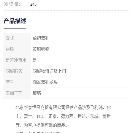
阅 读 量：
245
产品描述
款式
单把双孔
材质
黄铜镀铬
是否冷热水
是
同城服务
同城物流送货上门
型号
面盆双孔龙头
表面工艺
镀铬
北京华泰恒昌商贸有限公司经营产品涉及飞利浦、佛
山、雷士、TCL、正泰、德力西、世达、东城、博世
等，为客户提供可靠的商品。