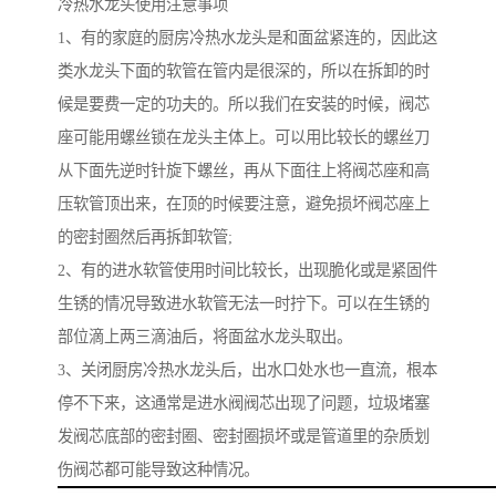
冷热水龙头使用注意事项
1、有的家庭的厨房冷热水龙头是和面盆紧连的，因此这
类水龙头下面的软管在管内是很深的，所以在拆卸的时
候是要费一定的功夫的。所以我们在安装的时候，阀芯
座可能用螺丝锁在龙头主体上。可以用比较长的螺丝刀
从下面先逆时针旋下螺丝，再从下面往上将阀芯座和高
压软管顶出来，在顶的时候要注意，避免损坏阀芯座上
的密封圈然后再拆卸软管;
2、有的进水软管使用时间比较长，出现脆化或是紧固件
生锈的情况导致进水软管无法一时拧下。可以在生锈的
部位滴上两三滴油后，将面盆水龙头取出。
3、关闭厨房冷热水龙头后，出水口处水也一直流，根本
停不下来，这通常是进水阀阀芯出现了问题，垃圾堵塞
发阀芯底部的密封圈、密封圈损坏或是管道里的杂质划
伤阀芯都可能导致这种情况。