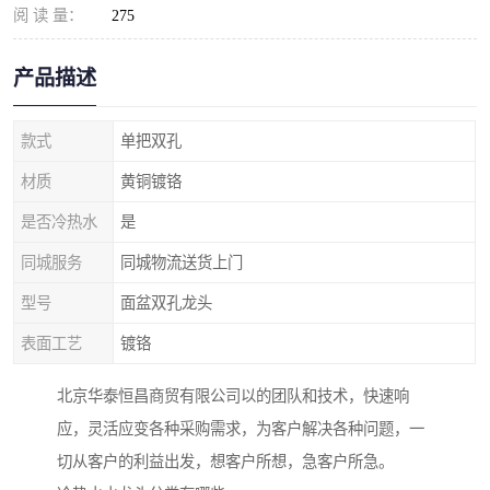
阅 读 量：
275
产品描述
款式
单把双孔
材质
黄铜镀铬
是否冷热水
是
同城服务
同城物流送货上门
型号
面盆双孔龙头
表面工艺
镀铬
北京华泰恒昌商贸有限公司以的团队和技术，快速响
应，灵活应变各种采购需求，为客户解决各种问题，一
切从客户的利益出发，想客户所想，急客户所急。