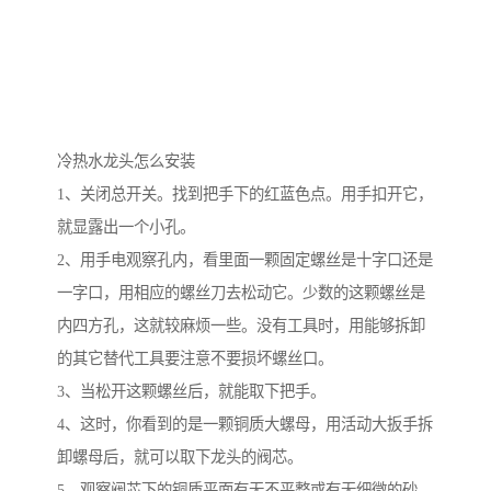
冷热水龙头怎么安装
1、关闭总开关。找到把手下的红蓝色点。用手扣开它，
就显露出一个小孔。
2、用手电观察孔内，看里面一颗固定螺丝是十字口还是
一字口，用相应的螺丝刀去松动它。少数的这颗螺丝是
内四方孔，这就较麻烦一些。没有工具时，用能够拆卸
的其它替代工具要注意不要损坏螺丝口。
3、当松开这颗螺丝后，就能取下把手。
4、这时，你看到的是一颗铜质大螺母，用活动大扳手拆
卸螺母后，就可以取下龙头的阀芯。
5、观察阀芯下的铜质平面有无不平整或有无细微的砂