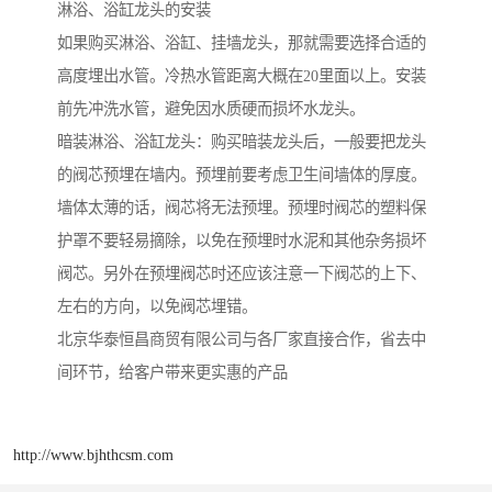
淋浴、浴缸龙头的安装
如果购买淋浴、浴缸、挂墙龙头，那就需要选择合适的
高度埋出水管。冷热水管距离大概在20里面以上。安装
前先冲洗水管，避免因水质硬而损坏水龙头。
暗装淋浴、浴缸龙头：购买暗装龙头后，一般要把龙头
的阀芯预埋在墙内。预埋前要考虑卫生间墙体的厚度。
墙体太薄的话，阀芯将无法预埋。预埋时阀芯的塑料保
护罩不要轻易摘除，以免在预埋时水泥和其他杂务损坏
阀芯。另外在预埋阀芯时还应该注意一下阀芯的上下、
左右的方向，以免阀芯埋错。
北京华泰恒昌商贸有限公司与各厂家直接合作，省去中
间环节，给客户带来更实惠的产品
http://www.bjhthcsm.com