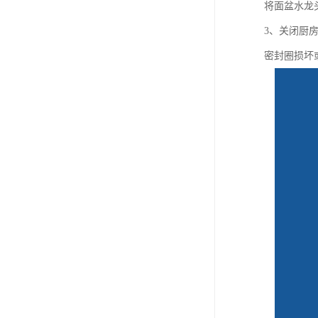
将面盆水龙
3、关闭厨
密封圈损坏