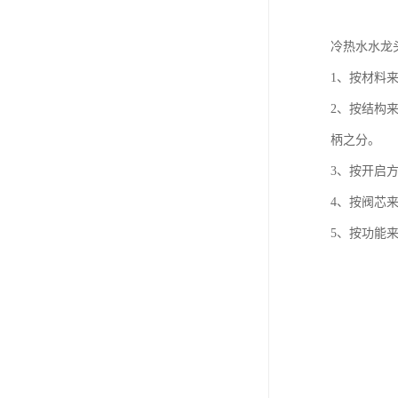
冷热水水龙
1、按材料
2、按结构
柄之分。
3、按开启
4、按阀芯
5、按功能