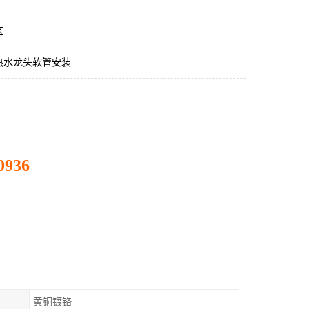
区
热水龙头软管安装
0936
黄铜镀铬