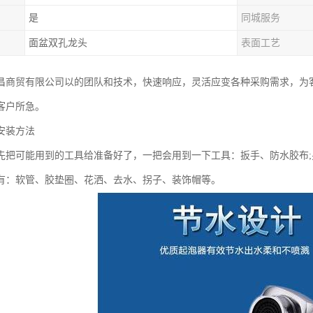
是
同城服务
面盆双孔龙头
表面工艺
昌商贸有限公司以的团队和技术，快速响应，灵活应变各种采购需求，为
客户所急。
安装方法
先把可能用到的工具给准备好了，一把会用到一下工具：扳手、防水胶布
有：软管、胶垫圈、花洒、去水、拐子、装饰帽等。