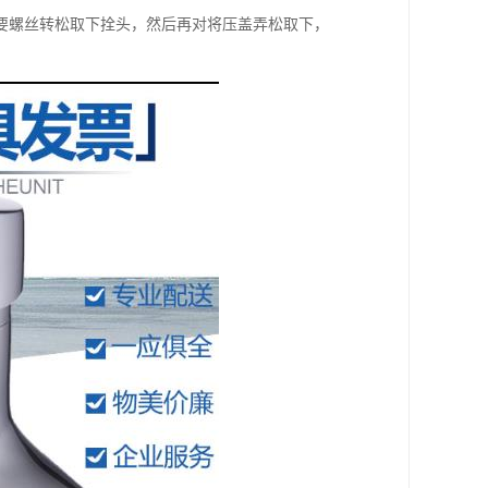
要螺丝转松取下拴头，然后再对将压盖弄松取下，