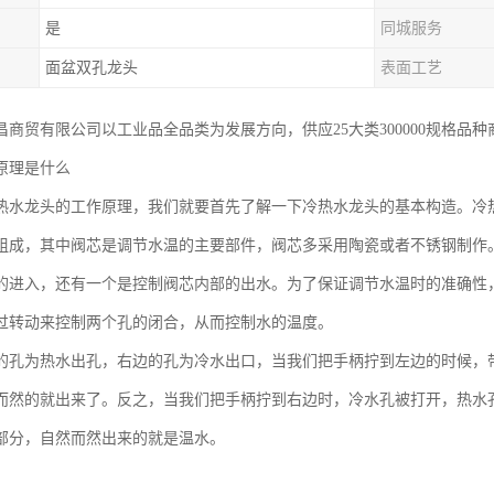
是
同城服务
面盆双孔龙头
表面工艺
昌商贸有限公司以工业品全品类为发展方向，供应25大类300000规格品
原理是什么
热水龙头的工作原理，我们就要首先了解一下冷热水龙头的基本构造。冷
组成，其中阀芯是调节水温的主要部件，阀芯多采用陶瓷或者不锈钢制作
的进入，还有一个是控制阀芯内部的出水。为了保证调节水温时的准确性
过转动来控制两个孔的闭合，从而控制水的温度。
的孔为热水出孔，右边的孔为冷水出口，当我们把手柄拧到左边的时候，
而然的就出来了。反之，当我们把手柄拧到右边时，冷水孔被打开，热水
部分，自然而然出来的就是温水。