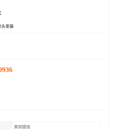
区
龙头安装
0936
黄铜镀铬