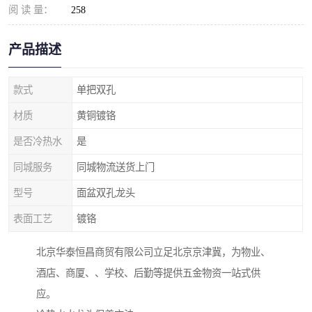
阅 读 量：
258
产品描述
款式
单把双孔
材质
黄铜镀铬
是否冷热水
是
同城服务
同城物流送货上门
型号
面盆双孔龙头
表面工艺
镀铬
北京华泰恒昌商贸有限公司立足北京京津冀，为物业、
酒店、商厦、、学校、后勤等提供五金物资一站式供
应。