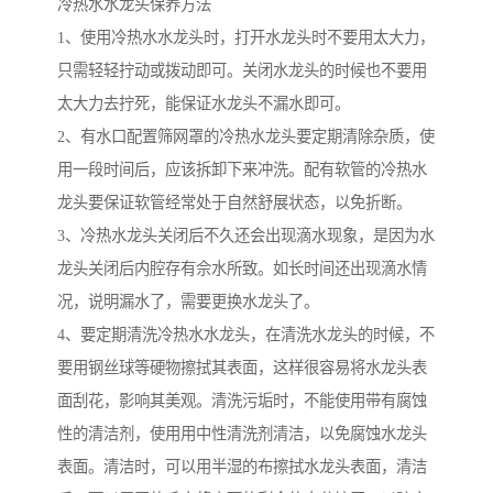
冷热水水龙头保养方法
1、使用冷热水水龙头时，打开水龙头时不要用太大力，
只需轻轻拧动或拨动即可。关闭水龙头的时候也不要用
太大力去拧死，能保证水龙头不漏水即可。
2、有水口配置筛网罩的冷热水龙头要定期清除杂质，使
用一段时间后，应该拆卸下来冲洗。配有软管的冷热水
龙头要保证软管经常处于自然舒展状态，以免折断。
3、冷热水龙头关闭后不久还会出现滴水现象，是因为水
龙头关闭后内腔存有佘水所致。如长时间还出现滴水情
况，说明漏水了，需要更换水龙头了。
4、要定期清洗冷热水水龙头，在清洗水龙头的时候，不
要用钢丝球等硬物擦拭其表面，这样很容易将水龙头表
面刮花，影响其美观。清洗污垢时，不能使用带有腐蚀
性的清洁剂，使用用中性清洗剂清洁，以免腐蚀水龙头
表面。清洁时，可以用半湿的布擦拭水龙头表面，清洁