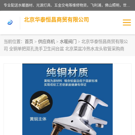
专业配送水暖器材、光源灯具、五金交电等维修物资，飞利浦，佛山照明，世达，博世，九牧，特陶等各产品涉及国内外知名品牌。公司专注与物业、学校、酒店、工厂等单位合作，提供一站式配送服务，降低客户综合成本。依托电子商务改变传统模式，以专业的团队为客户提供24H物资配送到达，货到月结、统一开票，便捷退换等服务，提高了企业的运营效率。
北京华泰恒昌商贸有限公司
当前位置：
首页
>
供应商机
>
水暖阀门
> 北京华泰恒昌商贸有限公
司 全铜单把双孔洗手卫生间台盆 北京菜盆冷热水龙头软管采购商
水暖阀门
电料灯饰
五金工具
涂料辅材