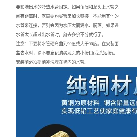
要和墙出水的冷热水管固定。如果角阀和龙头上水管之
间有距离时，就需要购买管来加长链接。不能用其他的
水管来连接，否则会因为水压大而漏水、脱落。如果进
水管太长超过出水管时，剪去多余不分就行了。
注意：不要将水管硬弯曲到90度或大于90度。在安装面
盆去水时，请不要忘记购买龙头的小接口(龙头短接)。
安装前必须提前冲洗埋在墙内的水管。