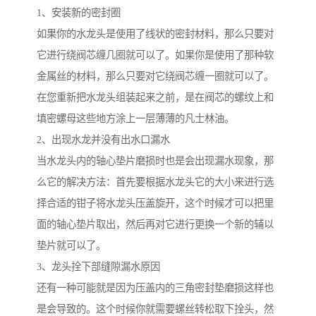
1、安装新的密封圈
如果你的水龙头是使用了线状的密封材料，那么只要对
它进行绕阀芯缠几圈就可以了。如果你是使用了那种软
金属丝的材料，那么只要对它绕阀芯缠一圈就可以了。
在您重新把水龙头组装起来之前，是在阀芯的螺纹上和
填密螺母这些地方涂上一层薄薄的凡士林油。
2、出现水龙并没有出水口漏水
当水龙头内的轴心垫片磨损时也是会出现漏水现象，那
么它的解决方法：首先要根据水龙头它的大小来进行选
择合适的钳子将水龙头压盖旋开，这个时候才可以把里
面的轴心垫片取出，然后再对它进行更换一个新的辅以
垫片就可以了。
3、龙头拴下部缝隙漏水原因
还有一种可能就是因为压盖内的三角密封垫磨损这样也
是会导致的。这个时候你就需要螺丝转松取下拴头，然