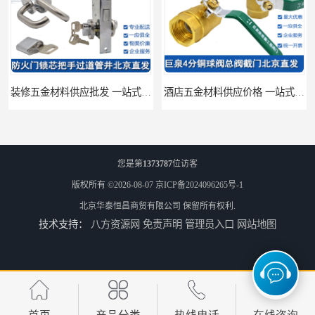
装修五金材料供应批发 一站式供应
酒店五金材料供应价格 一站式配送
您是第
1373787
位访客
版权所有 ©2026-08-07
京ICP备2024096265号-1
北京华泰恒昌商贸有限公司
保留所有权利.
技术支持：
八方资源网
免责声明
管理员入口
网站地图
建筑五金材料供应配送 一站式五金材料供应商
脸盆冷热水龙头批发商 水龙头冷热洗脸盆池 全城配送