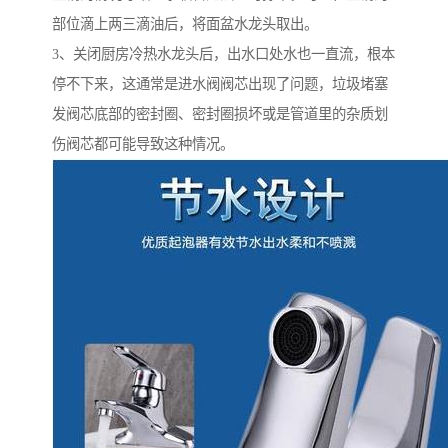
部位滴上两三滴油后，将面盆水龙头取出。
3、关闭厨房冷热水龙头后，出水口处水也一直流，根本
停不下来，这通常是进水阀阀芯出现了问题，垃圾堵塞
发阀芯底部的密封圈、密封圈损坏或是管道里的杂质划
伤阀芯都可能导致这种情况。