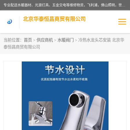
专业配送水暖器材、光源灯具、五金交电等维修物资，飞利浦，佛山照明，世达，博世，九牧，特陶等各产品涉及国内外知名品牌。公司专注与物业、学校、酒店、工厂等单位合作，提供一站式配送服务，降低客户综合成本。依托电子商务改变传统模式，以专业的团队为客户提供24H物资配送到达，货到月结、统一开票，便捷退换等服务，提高了企业的运营效率。
北京华泰恒昌商贸有限公司
当前位置：
首页
>
供应商机
>
水暖阀门
> 冷热水龙头芯安装 北京华
泰恒昌商贸有限公司
水暖阀门
电料灯饰
五金工具
涂料辅材