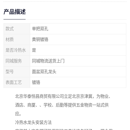
产品描述
款式
单把双孔
材质
黄铜镀铬
是否冷热水
是
同城服务
同城物流送货上门
型号
面盆双孔龙头
表面工艺
镀铬
北京华泰恒昌商贸有限公司立足北京京津冀，为物业、
酒店、商厦、、学校、后勤等提供五金物资一站式供
应。
冷热水龙头安装方法