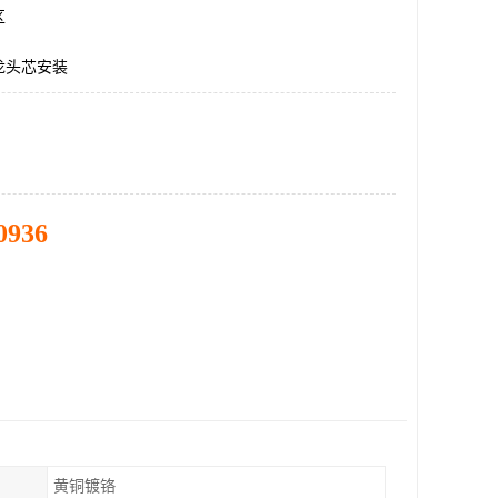
区
龙头芯安装
0936
黄铜镀铬