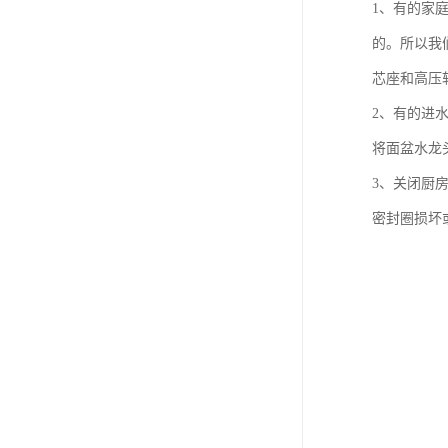
1、有的家
的。所以我
芯座和高压
2、有的进
将面盆水龙
3、关闭厨
密封圈损坏