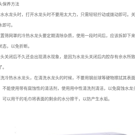
头保养方法
热水水龙头时，打开水龙头时不要用太大力，只需轻轻拧动或拨动即可。
水即可。
配置筛网罩的冷热水龙头要定期清除杂质，使用一段时间后，应该拆卸下
状态，以免折断。
龙头关闭后不久还会出现滴水现象，是因为水龙头关闭后内腔存有佘水所
了。
清洗冷热水水龙头，在清洗水龙头的时候，不要用钢丝球等硬物擦拭其表
，不能使用带有腐蚀性的清洁剂，使用用中性清洗剂清洁，以免腐蚀水龙
，可以用干的毛巾将表面的剩余的水分擦干，以防产生水垢。