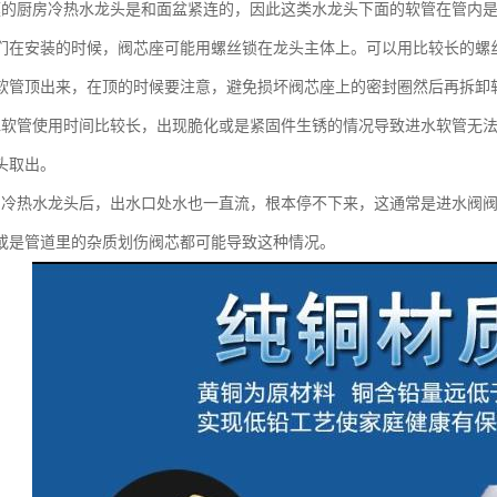
庭的厨房冷热水龙头是和面盆紧连的，因此这类水龙头下面的软管在管内
们在安装的时候，阀芯座可能用螺丝锁在龙头主体上。可以用比较长的螺
软管顶出来，在顶的时候要注意，避免损坏阀芯座上的密封圈然后再拆卸软
水软管使用时间比较长，出现脆化或是紧固件生锈的情况导致进水软管无
头取出。
房冷热水龙头后，出水口处水也一直流，根本停不下来，这通常是进水阀
或是管道里的杂质划伤阀芯都可能导致这种情况。