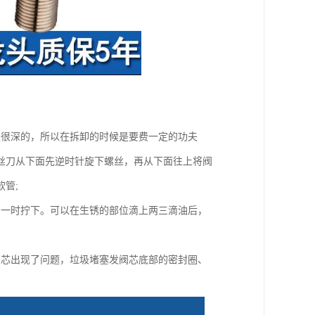
是很深的，所以在拆卸的时候是要费一定的功夫
丝刀从下面先逆时针旋下螺丝，再从下面往上将阀
管;
法一时拧下。可以在生锈的部位滴上两三滴油后，
阀芯出现了问题，垃圾堵塞发阀芯底部的密封圈、