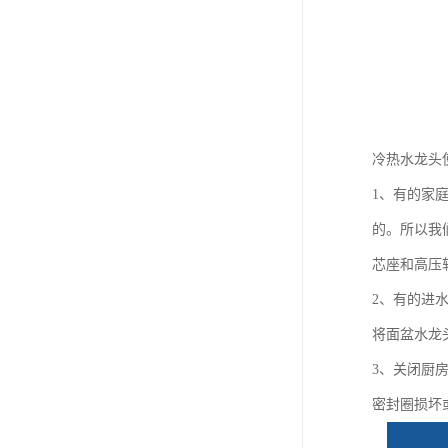
冷热水龙头
1、有的家
的。所以我
芯座和高压
2、有的进
将面盆水龙
3、关闭厨
密封圈损坏