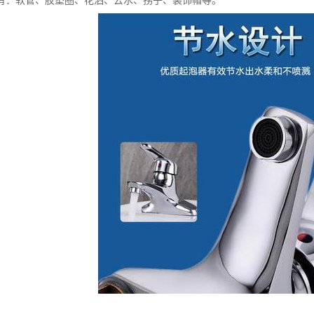
有：软管、胶垫圈、花洒、去水、拐子、装饰帽等。