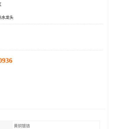
区
热水龙头
0936
黄铜镀铬