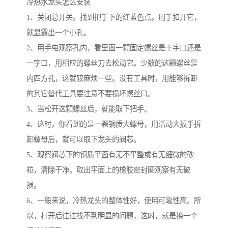
冷热水龙头怎么安装
1、关闭总开关。找到把手下的红蓝色点。用手扣开它，
就显露出一个小孔。
2、用手电观察孔内，看里面一颗固定螺丝是十字口还是
一字口，用相应的螺丝刀去松动它。少数的这颗螺丝是
内四方孔，这就较麻烦一些。没有工具时，用能够拆卸
的其它替代工具要注意不要损坏螺丝口。
3、当松开这颗螺丝后，就能取下把手。
4、这时，你看到的是一颗铜质大螺母，用活动大扳手拆
卸螺母后，就可以取下龙头的阀芯。
5、观察阀芯下的铜质平面有无不平整或有无细微的砂
粒，清除干净。取出平面上的橡胶密封圈观察有无破
损。
6、一般来说，冷热龙头的整体性好，使用可靠性高。所
以，打开后往往找不到明显的问题，这时，就是换一个