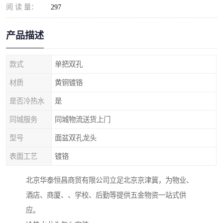
阅 读 量：
297
产品描述
款式
单把双孔
材质
黄铜镀铬
是否冷热水
是
同城服务
同城物流送货上门
型号
面盆双孔龙头
表面工艺
镀铬
北京华泰恒昌商贸有限公司立足北京京津冀，为物业、
酒店、商厦、、学校、后勤等提供五金物资一站式供
应。