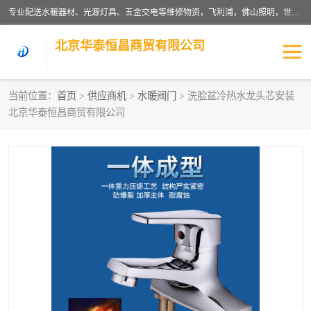
专业配送水暖器材、光源灯具、五金交电等维修物资，飞利浦，佛山照明，世达，博世，九牧，特陶等各产品涉及国内外知名品牌。公司专注与物业、学校、酒店、工厂等单位合作，提供一站式配送服务，降低客户综合成本。依托电子商务改变传统模式，以专业的团队为客户提供24H物资配送到达，货到月结、统一开票，便捷退换等服务，提高了企业的运营效率。
北京华泰恒昌商贸有限公司
当前位置：
首页
>
供应商机
>
水暖阀门
> 洗脸盆冷热水龙头芯安装
北京华泰恒昌商贸有限公司
水暖阀门
电料灯饰
五金工具
涂料辅材