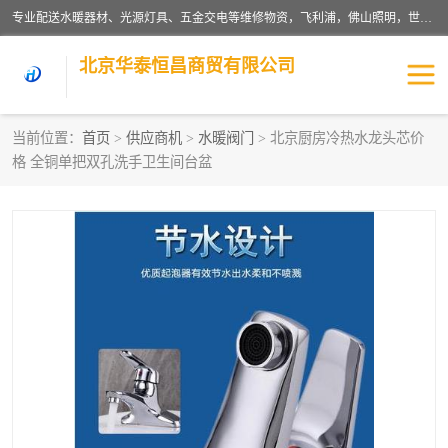
专业配送水暖器材、光源灯具、五金交电等维修物资，飞利浦，佛山照明，世达，博世，九牧，特陶等各产品涉及国内外知名品牌。公司专注与物业、学校、酒店、工厂等单位合作，提供一站式配送服务，降低客户综合成本。依托电子商务改变传统模式，以专业的团队为客户提供24H物资配送到达，货到月结、统一开票，便捷退换等服务，提高了企业的运营效率。
北京华泰恒昌商贸有限公司
当前位置：
首页
>
供应商机
>
水暖阀门
> 北京厨房冷热水龙头芯价
格 全铜单把双孔洗手卫生间台盆
水暖阀门
电料灯饰
五金工具
涂料辅材