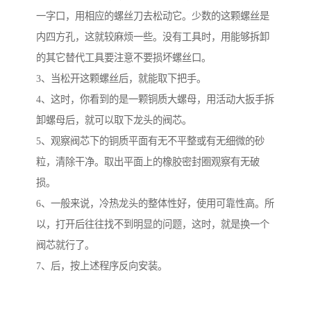
一字口，用相应的螺丝刀去松动它。少数的这颗螺丝是
内四方孔，这就较麻烦一些。没有工具时，用能够拆卸
的其它替代工具要注意不要损坏螺丝口。
3、当松开这颗螺丝后，就能取下把手。
4、这时，你看到的是一颗铜质大螺母，用活动大扳手拆
卸螺母后，就可以取下龙头的阀芯。
5、观察阀芯下的铜质平面有无不平整或有无细微的砂
粒，清除干净。取出平面上的橡胶密封圈观察有无破
损。
6、一般来说，冷热龙头的整体性好，使用可靠性高。所
以，打开后往往找不到明显的问题，这时，就是换一个
阀芯就行了。
7、后，按上述程序反向安装。