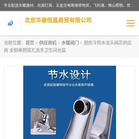
专业配送水暖器材、光源灯具、五金交电等维修物资，飞利浦，佛山照明，世达，博世，九牧，特陶等各产品涉及国内外知名品牌。公司专注与物业、学校、酒店、工厂等单位合作，提供一站式配送服务，降低客户综合成本。依托电子商务改变传统模式，以专业的团队为客户提供24H物资配送到达，货到月结、统一开票，便捷退换等服务，提高了企业的运营效率。
北京华泰恒昌商贸有限公司
当前位置：
首页
>
供应商机
>
水暖阀门
> 厨房冷热水龙头阀芯供应
商 全铜单把双孔洗手卫生间台盆
水暖阀门
电料灯饰
五金工具
涂料辅材