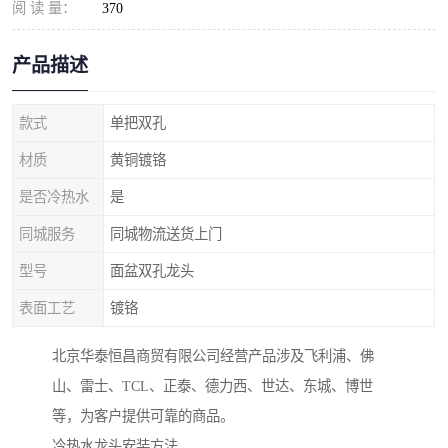
阅 读 量：
370
产品描述
款式
单把双孔
材质
黄铜镀铬
是否冷热水
是
同城服务
同城物流送货上门
型号
面盆双孔龙头
表面工艺
镀铬
北京华泰恒昌商贸有限公司经营产品涉及飞利浦、佛
山、雷士、TCL、正泰、德力西、世达、东城、博世
等，为客户提供可靠的商品。
冷热水龙头安装方法